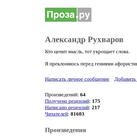
Александр Рухваров
Кто ценит мысль, тот укрощает слова.
Я преклоняюсь перед гениями афористик
Написать личное сообщение
Добавить 
Произведений:
64
Получено рецензий
:
175
Написано рецензий
:
217
Читателей
:
81603
Произведения