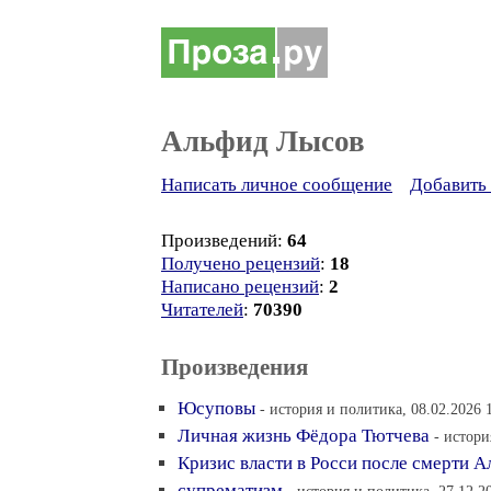
Альфид Лысов
Написать личное сообщение
Добавить 
Произведений:
64
Получено рецензий
:
18
Написано рецензий
:
2
Читателей
:
70390
Произведения
Юсуповы
- история и политика, 08.02.2026 
Личная жизнь Фёдора Тютчева
- истори
Кризис власти в Росси после смерти А
супрематизм