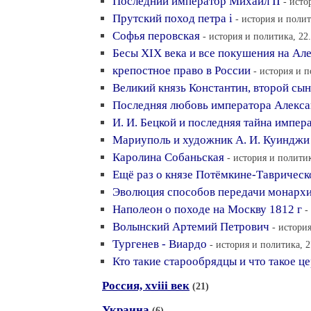
Последний император Михаил II
- исто
Прутский поход петра i
- история и полит
Софья перовская
- история и политика, 22
Бесы XIX века и все покушения на Але
крепостное право в России
- история и п
Великий князь Константин, второй сын
Последняя любовь императора Алекса
И. И. Бецкой и последняя тайна импер
Мариуполь и художник А. И. Куинджи
Каролина Собаньская
- история и политик
Ещё раз о князе Потёмкине-Тавричес
Эволюция способов передачи монархи
Наполеон о походе на Москву 1812 г
-
Волынский Артемий Петрович
- истори
Тургенев - Виардо
- история и политика, 2
Кто такие старообрядцы и что такое ц
Россия, xviii век
(21)
Украина
(6)