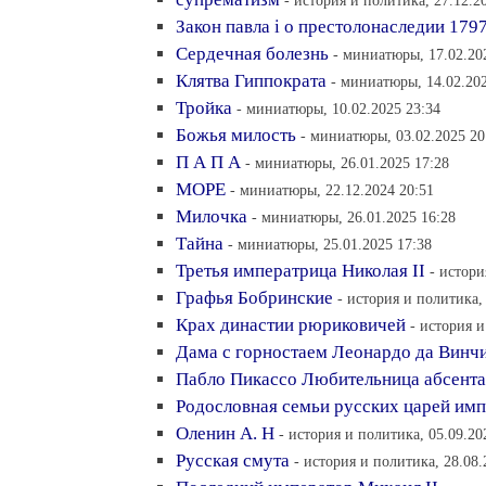
- история и политика, 27.12.2
Закон павла i о престолонаследии 179
Сердечная болезнь
- миниатюры, 17.02.20
Клятва Гиппократа
- миниатюры, 14.02.202
Тройка
- миниатюры, 10.02.2025 23:34
Божья милость
- миниатюры, 03.02.2025 20
П А П А
- миниатюры, 26.01.2025 17:28
МОРЕ
- миниатюры, 22.12.2024 20:51
Милочка
- миниатюры, 26.01.2025 16:28
Тайна
- миниатюры, 25.01.2025 17:38
Третья императрица Николая II
- истори
Графья Бобринские
- история и политика,
Крах династии рюриковичей
- история и
Дама с горностаем Леонардо да Винч
Пабло Пикассо Любительница абсента
Родословная семьи русских царей им
Оленин А. Н
- история и политика, 05.09.20
Русская смута
- история и политика, 28.08.