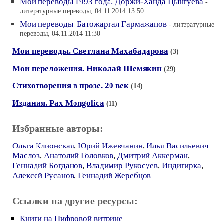
Мои переводы 1993 года. Доржи-Ханда Цынгуева
-
литературные переводы, 04.11.2014 13:50
Мои переводы. Батожаргал Гармажапов
- литературные
переводы, 04.11.2014 11:30
Мои переводы. Светлана Махабадарова
(3)
Мои переложения. Николай Шемякин
(29)
Стихотворения в прозе. 20 век
(14)
Издания. Pax Mongolica
(11)
Избранные авторы:
Ольга Клионская
,
Юрий Ижевчанин
,
Илья Васильевич
Маслов
,
Анатолий Головков
,
Дмитрий Аккерман
,
Геннадий Богданов
,
Владимир Рукосуев
,
Индигирка
,
Алексей Русанов
,
Геннадий Жеребцов
Ссылки на другие ресурсы:
Книги на Цифровой витрине