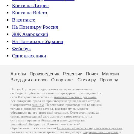
Книги на Литрес
Книги на Ridero
В контакте
На Поэзии.ру Россия
ЖЖ Азаровский
На Поэзии.орг Украина
Фейсбук
Одноклассники
Авторы
Произведения
Рецензии
Поиск
Магазин
Вход для авторов
О портале
Стихи.ру
Проза.ру
Портал Проза.ру предоставляет авторам возможность
свободной публикации своих литературных произведений в
сети Интернет на основании
пользовательского договора
.
Все авторские права на произведения принадлежат авторам
и охраняются
законом
. Перепечатка произведений возможна
только с согласия его автора, к которому вы можете
обратиться на его авторской странице. Ответственность за
тексты произведений авторы несут самостоятельно на
основании
правил публикации
и
законодательства
Российской Федерации
. Данные пользователей
обрабатываются на основании
Политики обработки персональных данных
.
Вы также можете посмотреть более подробную
информацию о портале
и