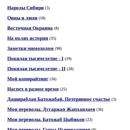
Народы Сибири
(5)
Овцы и люди
(10)
Восточная Окраина
(8)
На полях истории
(35)
Заметки мимоходом
(90)
Покидая тысячелетие - I
(19)
Покидая тысячелетие - II
(20)
Мой копирайтинг
(16)
Наспех в разное время
(25)
Даширабдан Батожабай. Потерянное счастье
(3)
Мои переводы. Дугаржап Жапхандаев
(36)
Мои переводы. Батожаб Цыбиков
(22)
Мои переводы. Гарма Цырендашиев
(8)