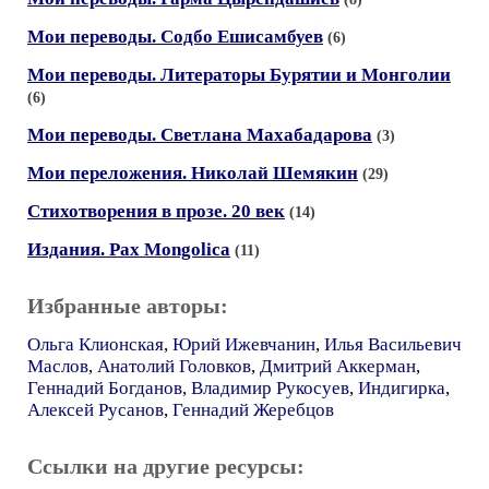
Мои переводы. Содбо Ешисамбуев
(6)
Мои переводы. Литераторы Бурятии и Монголии
(6)
Мои переводы. Светлана Махабадарова
(3)
Мои переложения. Николай Шемякин
(29)
Стихотворения в прозе. 20 век
(14)
Издания. Pax Mongolica
(11)
Избранные авторы:
Ольга Клионская
,
Юрий Ижевчанин
,
Илья Васильевич
Маслов
,
Анатолий Головков
,
Дмитрий Аккерман
,
Геннадий Богданов
,
Владимир Рукосуев
,
Индигирка
,
Алексей Русанов
,
Геннадий Жеребцов
Ссылки на другие ресурсы: