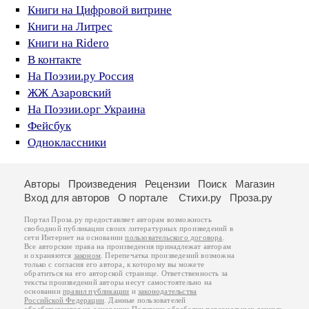
Книги на Цифровой витрине
Книги на Литрес
Книги на Ridero
В контакте
На Поэзии.ру Россия
ЖЖ Азаровский
На Поэзии.орг Украина
Фейсбук
Одноклассники
Авторы
Произведения
Рецензии
Поиск
Магазин
Вход для авторов
О портале
Стихи.ру
Проза.ру
Портал Проза.ру предоставляет авторам возможность
свободной публикации своих литературных произведений в
сети Интернет на основании
пользовательского договора
.
Все авторские права на произведения принадлежат авторам
и охраняются
законом
. Перепечатка произведений возможна
только с согласия его автора, к которому вы можете
обратиться на его авторской странице. Ответственность за
тексты произведений авторы несут самостоятельно на
основании
правил публикации
и
законодательства
Российской Федерации
. Данные пользователей