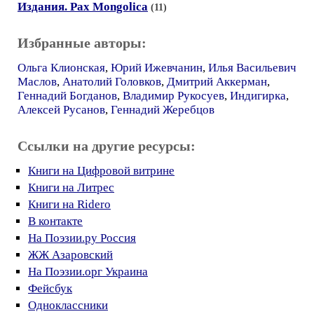
Издания. Pax Mongolica
(11)
Избранные авторы:
Ольга Клионская
,
Юрий Ижевчанин
,
Илья Васильевич
Маслов
,
Анатолий Головков
,
Дмитрий Аккерман
,
Геннадий Богданов
,
Владимир Рукосуев
,
Индигирка
,
Алексей Русанов
,
Геннадий Жеребцов
Ссылки на другие ресурсы:
Книги на Цифровой витрине
Книги на Литрес
Книги на Ridero
В контакте
На Поэзии.ру Россия
ЖЖ Азаровский
На Поэзии.орг Украина
Фейсбук
Одноклассники