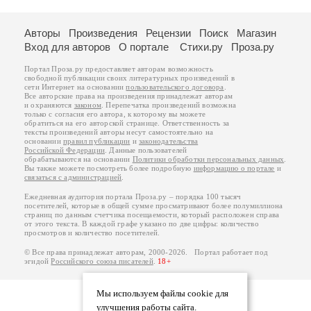
Авторы
Произведения
Рецензии
Поиск
Магазин
Вход для авторов
О портале
Стихи.ру
Проза.ру
Портал Проза.ру предоставляет авторам возможность
свободной публикации своих литературных произведений в
сети Интернет на основании
пользовательского договора
.
Все авторские права на произведения принадлежат авторам
и охраняются
законом
. Перепечатка произведений возможна
только с согласия его автора, к которому вы можете
обратиться на его авторской странице. Ответственность за
тексты произведений авторы несут самостоятельно на
основании
правил публикации
и
законодательства
Российской Федерации
. Данные пользователей
обрабатываются на основании
Политики обработки персональных данных
.
Вы также можете посмотреть более подробную
информацию о портале
и
связаться с администрацией
.
Ежедневная аудитория портала Проза.ру – порядка 100 тысяч
посетителей, которые в общей сумме просматривают более полумиллиона
страниц по данным счетчика посещаемости, который расположен справа
от этого текста. В каждой графе указано по две цифры: количество
просмотров и количество посетителей.
© Все права принадлежат авторам, 2000-2026. Портал работает под
эгидой
Российского союза писателей
.
18+
Мы используем файлы cookie для
улучшения работы сайта.