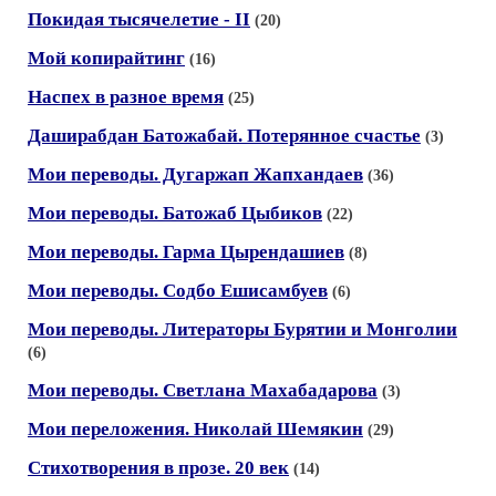
Покидая тысячелетие - II
(20)
Мой копирайтинг
(16)
Наспех в разное время
(25)
Даширабдан Батожабай. Потерянное счастье
(3)
Мои переводы. Дугаржап Жапхандаев
(36)
Мои переводы. Батожаб Цыбиков
(22)
Мои переводы. Гарма Цырендашиев
(8)
Мои переводы. Содбо Ешисамбуев
(6)
Мои переводы. Литераторы Бурятии и Монголии
(6)
Мои переводы. Светлана Махабадарова
(3)
Мои переложения. Николай Шемякин
(29)
Стихотворения в прозе. 20 век
(14)