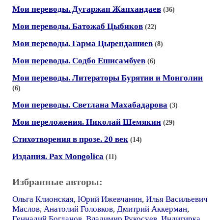
Мои переводы. Дугаржап Жапхандаев
(36)
Мои переводы. Батожаб Цыбиков
(22)
Мои переводы. Гарма Цырендашиев
(8)
Мои переводы. Содбо Ешисамбуев
(6)
Мои переводы. Литераторы Бурятии и Монголии
(6)
Мои переводы. Светлана Махабадарова
(3)
Мои переложения. Николай Шемякин
(29)
Стихотворения в прозе. 20 век
(14)
Издания. Pax Mongolica
(11)
Избранные авторы:
Ольга Клионская
,
Юрий Ижевчанин
,
Илья Васильевич
Маслов
,
Анатолий Головков
,
Дмитрий Аккерман
,
Геннадий Богданов
,
Владимир Рукосуев
,
Индигирка
,