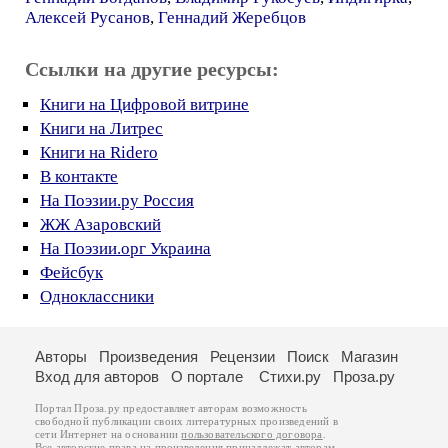
Алексей Русанов
,
Геннадий Жеребцов
Ссылки на другие ресурсы:
Книги на Цифровой витрине
Книги на Литрес
Книги на Ridero
В контакте
На Поэзии.ру Россия
ЖЖ Азаровский
На Поэзии.орг Украина
Фейсбук
Одноклассники
Авторы
Произведения
Рецензии
Поиск
Магазин
Вход для авторов
О портале
Стихи.ру
Проза.ру
Портал Проза.ру предоставляет авторам возможность
свободной публикации своих литературных произведений в
сети Интернет на основании
пользовательского договора
.
Все авторские права на произведения принадлежат авторам