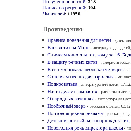
Получено рецензий
:
313
Написано рецензий
:
304
Читателей
:
11850
Произведения
Правила поведения для детей
- детектив
Вася летит на Марс
- литература для детей
Снимаем кино для тех, кому за 16. Бе
В защиту речных китов
- юмористическая 
Вот и кончилась школьная четверть
- л
Сочиняем песню для взрослых
- миниат
Подкроватька
- литература для детей, 17.12
Настя делает гимнастю
- рассказы о детях
О народных катаниях
- литература для дет
Необычный зверь
- рассказы о детях, 03.12
Почтовоящикная реклама
- рассказы о де
Детско-взрослый разговорник для тех,
Новогодняя речь директора школы
- л