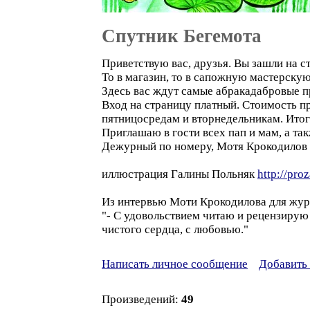
Спутник Бегемота
Приветствую вас, друзья. Вы зашли на с
То в магазин, то в сапожную мастерскую,
Здесь вас ждут самые абракадабровые п
Вход на страницу платный. Стоимость про
пятницосредам и вторнедельникам. Итого 
Приглашаю в гости всех пап и мам, а т
Дежурный по номеру, Мотя Крокодилов
иллюстрация Галины Польняк
http://pro
Из интервью Моти Крокодилова для жур
"- С удовольствием читаю и рецензирую 
чистого сердца, с любовью."
Написать личное сообщение
Добавить 
Произведений:
49