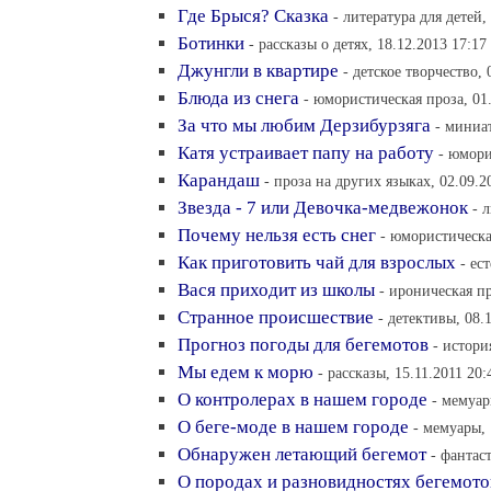
Где Брыся? Сказка
- литература для детей,
Ботинки
- рассказы о детях, 18.12.2013 17:17
Джунгли в квартире
- детское творчество, 
Блюда из снега
- юмористическая проза, 01
За что мы любим Дерзибурзяга
- миниа
Катя устраивает папу на работу
- юмори
Карандаш
- проза на других языках, 02.09.2
Звезда - 7 или Девочка-медвежонок
- 
Почему нельзя есть снег
- юмористическа
Как приготовить чай для взрослых
- ес
Вася приходит из школы
- ироническая пр
Странное происшествие
- детективы, 08.
Прогноз погоды для бегемотов
- истори
Мы едем к морю
- рассказы, 15.11.2011 20:
О контролерах в нашем городе
- мемуар
О беге-моде в нашем городе
- мемуары, 
Обнаружен летающий бегемот
- фантас
О породах и разновидностях бегемото