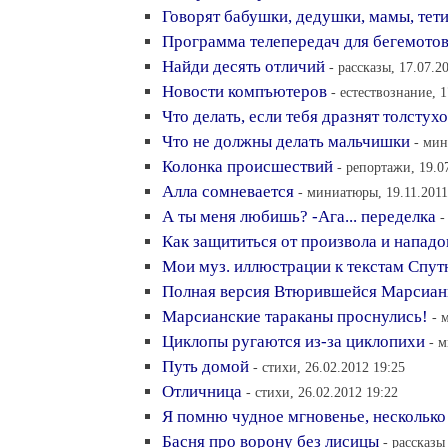
Говорят бабушки, дедушки, мамы, тети
Программа телепередач для бегемото
Найди десять отличий
- рассказы, 17.07.2
Новости компъютеров
- естествознание, 1
Что делать, если тебя дразнят толстух
Что не должны делать мальчишки
- мин
Колонка происшествий
- репортажи, 19.0
Алла сомневается
- миниатюры, 19.11.2011
А ты меня любишь? -Ага... переделка
-
Как защититься от произвола и нападо
Мои муз. иллюстрации к текстам Спут
Полная версия Втюрившейся Марсиан
Марсианские тараканы проснулись!
- 
Циклопы ругаются из-за циклопихи
- 
Путь домой
- стихи, 26.02.2012 19:25
Отличница
- стихи, 26.02.2012 19:22
Я помню чудное мгновенье, несколько
Басня про ворону без лисицы
- рассказы