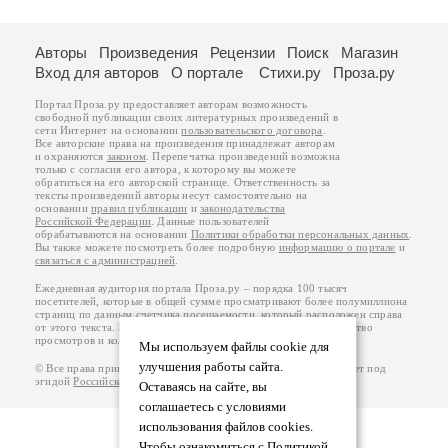
Авторы
Произведения
Рецензии
Поиск
Магазин
Вход для авторов
О портале
Стихи.ру
Проза.ру
Портал Проза.ру предоставляет авторам возможность
свободной публикации своих литературных произведений в
сети Интернет на основании
пользовательского договора
.
Все авторские права на произведения принадлежат авторам
и охраняются
законом
. Перепечатка произведений возможна
только с согласия его автора, к которому вы можете
обратиться на его авторской странице. Ответственность за
тексты произведений авторы несут самостоятельно на
основании
правил публикации
и
законодательства
Российской Федерации
. Данные пользователей
обрабатываются на основании
Политики обработки персональных данных
.
Вы также можете посмотреть более подробную
информацию о портале
и
связаться с администрацией
.
Ежедневная аудитория портала Проза.ру – порядка 100 тысяч
посетителей, которые в общей сумме просматривают более полумиллиона
страниц по данным счетчика посещаемости, который расположен справа
от этого текста. В каждой графе указано по две цифры: количество
просмотров и количество посетителей.
Мы используем файлы cookie для
улучшения работы сайта.
© Все права принадлежат авторам, 2000-2026. Портал работает под
эгидой
Российского союза писателей
.
18+
Оставаясь на сайте, вы
соглашаетесь с условиями
использования файлов cookies.
Чтобы ознакомиться с Политикой