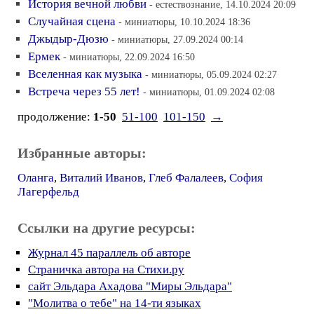
История вечной любви
- естествознание, 14.10.2024 20:09
Случайная сцена
- миниатюры, 10.10.2024 18:36
Джыдыр-Дюзю
- миниатюры, 27.09.2024 00:14
Ермек
- миниатюры, 22.09.2024 16:50
Вселенная как музыка
- миниатюры, 05.09.2024 02:27
Встреча через 55 лет!
- миниатюры, 01.09.2024 02:08
продолжение:
1-50
51-100
101-150
→
Избранные авторы:
Оланга
,
Виталий Иванов
,
Глеб Фалалеев
,
София
Лагерфельд
Ссылки на другие ресурсы:
Журнал 45 параллель об авторе
Страничка автора на Стихи.ру
сайт Эльдара Ахадова "Миры Эльдара"
"Молитва о тебе" на 14-ти языках