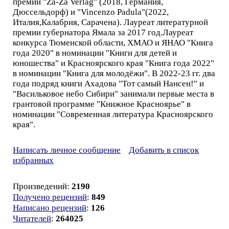
премий "Za-Za Verlag" (2018, Германия,
Дюссельдорф) и "Vincenzo Padula"(2022,
Италия,Калабрия, Сарачена). Лауреат литературной
премии губернатора Ямала за 2017 год.Лауреат
конкурса Тюменской области, ХМАО и ЯНАО "Книга
года 2020" в номинации "Книги для детей и
юношества" и Красноярского края "Книга года 2022"
в номинации "Книга для молодёжи". В 2022-23 гг. два
года подряд книги Ахадова "Тот самый Нансен!" и
"Васильковое небо Сибири" занимали первые места в
грантовой программе "Книжное Красноярье" в
номинации "Современная литература Красноярского
края".
Написать личное сообщение
Добавить в список
избранных
Произведений:
2190
Получено рецензий
:
849
Написано рецензий
:
126
Читателей
:
264025