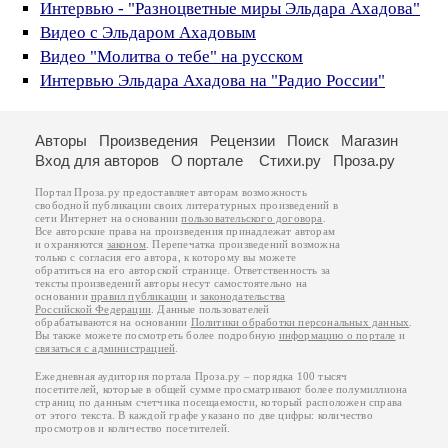
Интервью - "Разноцветные миры Эльдара Ахадова"
Видео с Эльдаром Ахадовым
Видео "Молитва о тебе" на русском
Интервью Эльдара Ахадова на "Радио России"
Авторы
Произведения
Рецензии
Поиск
Магазин
Вход для авторов
О портале
Стихи.ру
Проза.ру
Портал Проза.ру предоставляет авторам возможность
свободной публикации своих литературных произведений в
сети Интернет на основании
пользовательского договора
.
Все авторские права на произведения принадлежат авторам
и охраняются
законом
. Перепечатка произведений возможна
только с согласия его автора, к которому вы можете
обратиться на его авторской странице. Ответственность за
тексты произведений авторы несут самостоятельно на
основании
правил публикации
и
законодательства
Российской Федерации
. Данные пользователей
обрабатываются на основании
Политики обработки персональных данных
.
Вы также можете посмотреть более подробную
информацию о портале
и
связаться с администрацией
.
Ежедневная аудитория портала Проза.ру – порядка 100 тысяч
посетителей, которые в общей сумме просматривают более полумиллиона
страниц по данным счетчика посещаемости, который расположен справа
от этого текста. В каждой графе указано по две цифры: количество
просмотров и количество посетителей.