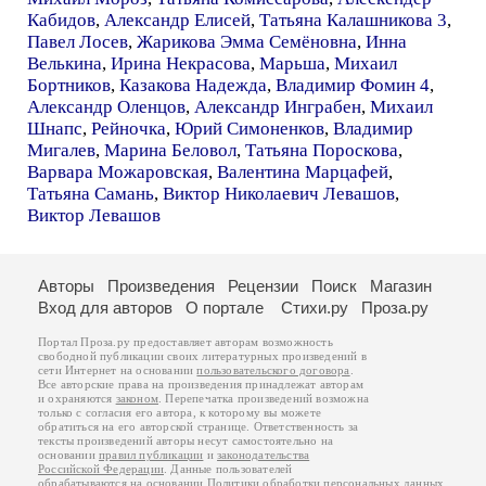
Кабидов
,
Александр Елисей
,
Татьяна Калашникова 3
,
Павел Лосев
,
Жарикова Эмма Семёновна
,
Инна
Велькина
,
Ирина Некрасова
,
Марьша
,
Михаил
Бортников
,
Казакова Надежда
,
Владимир Фомин 4
,
Александр Оленцов
,
Александр Инграбен
,
Михаил
Шнапс
,
Рейночка
,
Юрий Симоненков
,
Владимир
Мигалев
,
Марина Беловол
,
Татьяна Пороскова
,
Варвара Можаровская
,
Валентина Марцафей
,
Татьяна Самань
,
Виктор Николаевич Левашов
,
Виктор Левашов
Авторы
Произведения
Рецензии
Поиск
Магазин
Вход для авторов
О портале
Стихи.ру
Проза.ру
Портал Проза.ру предоставляет авторам возможность
свободной публикации своих литературных произведений в
сети Интернет на основании
пользовательского договора
.
Все авторские права на произведения принадлежат авторам
и охраняются
законом
. Перепечатка произведений возможна
только с согласия его автора, к которому вы можете
обратиться на его авторской странице. Ответственность за
тексты произведений авторы несут самостоятельно на
основании
правил публикации
и
законодательства
Российской Федерации
. Данные пользователей
обрабатываются на основании
Политики обработки персональных данных
.