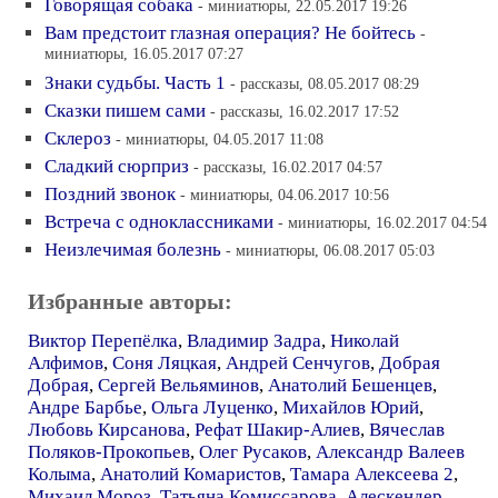
Говорящая собака
- миниатюры, 22.05.2017 19:26
Вам предстоит глазная операция? Не бойтесь
-
миниатюры, 16.05.2017 07:27
Знаки судьбы. Часть 1
- рассказы, 08.05.2017 08:29
Сказки пишем сами
- рассказы, 16.02.2017 17:52
Склероз
- миниатюры, 04.05.2017 11:08
Сладкий сюрприз
- рассказы, 16.02.2017 04:57
Поздний звонок
- миниатюры, 04.06.2017 10:56
Встреча с одноклассниками
- миниатюры, 16.02.2017 04:54
Неизлечимая болезнь
- миниатюры, 06.08.2017 05:03
Избранные авторы:
Виктор Перепёлка
,
Владимир Задра
,
Николай
Алфимов
,
Соня Ляцкая
,
Андрей Сенчугов
,
Добрая
Добрая
,
Сергей Вельяминов
,
Анатолий Бешенцев
,
Андре Барбье
,
Ольга Луценко
,
Михайлов Юрий
,
Любовь Кирсанова
,
Рефат Шакир-Алиев
,
Вячеслав
Поляков-Прокопьев
,
Олег Русаков
,
Александр Валеев
Колыма
,
Анатолий Комаристов
,
Тамара Алексеева 2
,
Михаил Мороз
,
Татьяна Комиссарова
,
Алескендер