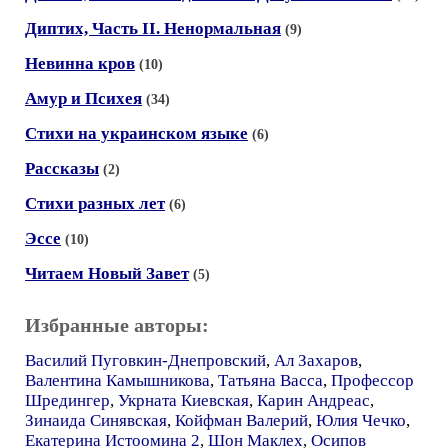
Диптих, Часть II. Ненормальная
(9)
Невинна кров
(10)
Амур и Психея
(34)
Стихи на украинском языке
(6)
Рассказы
(2)
Стихи разных лет
(6)
Эссе
(10)
Читаем Новый Завет
(5)
Избранные авторы:
Василий Пуговкин-Днепровский
,
Ал Захаров
,
Валентина Камышникова
,
Татьяна Васса
,
Профессор
Шредингер
,
Укрната Киевская
,
Карин Андреас
,
Зинаида Синявская
,
Койфман Валерий
,
Юлия Чечко
,
Екатерина Истоомина 2
,
Шон Маклех
,
Осипов