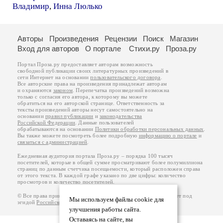
Владимир
,
Инна Люлько
Авторы
Произведения
Рецензии
Поиск
Магазин
Вход для авторов
О портале
Стихи.ру
Проза.ру
Портал Проза.ру предоставляет авторам возможность
свободной публикации своих литературных произведений в
сети Интернет на основании
пользовательского договора
.
Все авторские права на произведения принадлежат авторам
и охраняются
законом
. Перепечатка произведений возможна
только с согласия его автора, к которому вы можете
обратиться на его авторской странице. Ответственность за
тексты произведений авторы несут самостоятельно на
основании
правил публикации
и
законодательства
Российской Федерации
. Данные пользователей
обрабатываются на основании
Политики обработки персональных данных
.
Вы также можете посмотреть более подробную
информацию о портале
и
связаться с администрацией
.
Ежедневная аудитория портала Проза.ру – порядка 100 тысяч
посетителей, которые в общей сумме просматривают более полумиллиона
страниц по данным счетчика посещаемости, который расположен справа
от этого текста. В каждой графе указано по две цифры: количество
просмотров и количество посетителей.
© Все права принадлежат авторам, 2000-2026. Портал работает под
Мы используем файлы cookie для
эгидой
Российского союза писателей
.
18+
улучшения работы сайта.
Оставаясь на сайте, вы