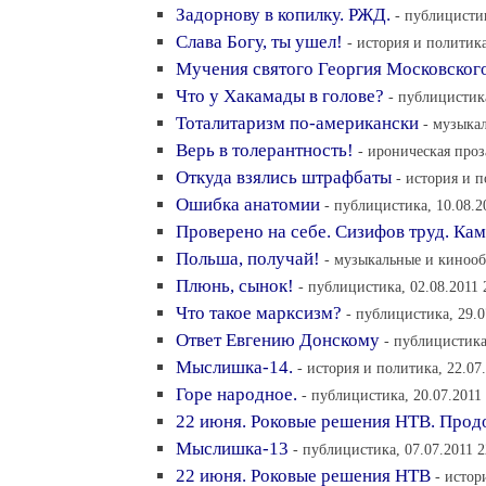
Задорнову в копилку. РЖД.
- публицистик
Слава Богу, ты ушел!
- история и политика
Мучения святого Георгия Московского
Что у Хакамады в голове?
- публицистика
Тоталитаризм по-американски
- музыка
Верь в толерантность!
- ироническая проз
Откуда взялись штрафбаты
- история и п
Ошибка анатомии
- публицистика, 10.08.2
Проверено на себе. Сизифов труд. Кам
Польша, получай!
- музыкальные и кинообз
Плюнь, сынок!
- публицистика, 02.08.2011 
Что такое марксизм?
- публицистика, 29.0
Ответ Евгению Донскому
- публицистика
Мыслишка-14.
- история и политика, 22.07
Горе народное.
- публицистика, 20.07.2011
22 июня. Роковые решения НТВ. Про
Мыслишка-13
- публицистика, 07.07.2011 2
22 июня. Роковые решения НТВ
- истор