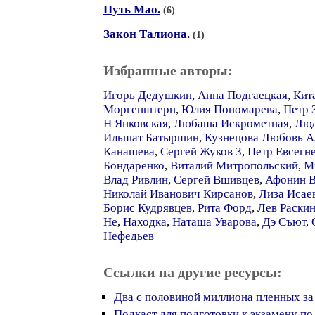
Путь Мао.
(6)
Закон Талиона.
(1)
Избранные авторы:
Игорь Дедушкин
,
Анна Подгаецкая
,
Кит
Моргенштерн
,
Юлия Пономарева
,
Петр 
Н Янковская
,
Любаша Искрометная
,
Люд
Ильшат Батыршин
,
Кузнецова Любовь А
Канашева
,
Сергей Жуков 3
,
Петр Евсегн
Бондаренко
,
Виталий Митропольский
,
М
Влад Ривлин
,
Сергей Вшивцев
,
Афонин В
Николай Иванович Кирсанов
,
Лиза Исае
Борис Кудрявцев
,
Рита Форд
,
Лев Раски
Не
,
Находка
,
Наташа Уварова
,
Дэ Съют
,
Нефедьев
Ссылки на другие ресурсы:
Два с половиной миллиона пленных за
Подкаст для подготовки к экзамену п