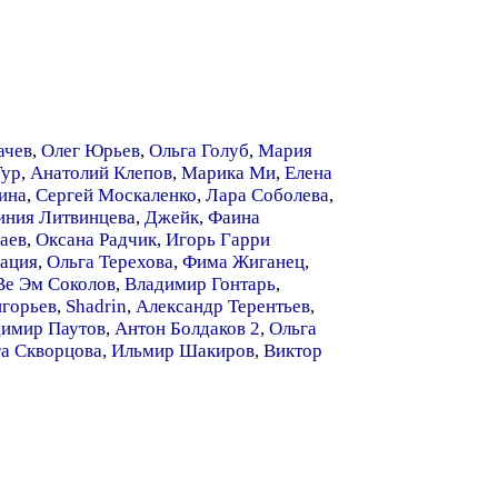
ачев
,
Олег Юрьев
,
Ольга Голуб
,
Мария
Тур
,
Анатолий Клепов
,
Марика Ми
,
Елена
ина
,
Сергей Москаленко
,
Лара Соболева
,
иния Литвинцева
,
Джейк
,
Фаина
аев
,
Оксана Радчик
,
Игорь Гарри
ация
,
Ольга Терехова
,
Фима Жиганец
,
Ве Эм Соколов
,
Владимир Гонтарь
,
горьев
,
Shadrin
,
Александр Терентьев
,
имир Паутов
,
Антон Болдаков 2
,
Ольга
а Скворцова
,
Ильмир Шакиров
,
Виктор