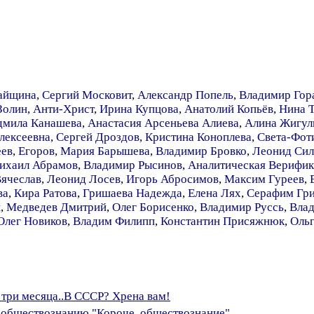
айщина
,
Сергий Московит
,
Александр Попель
,
Владимир Гор
Золин
,
Анти-Христ
,
Ирина Купцова
,
Анатолий Копьёв
,
Нина 
мила Канашева
,
Анастасия Арсеньева Алиева
,
Алина Жигул
лексеевна
,
Сергей Дроздов
,
Кристина Коноплева
,
Света-Фот
еев
,
Егоров
,
Мария Барышева
,
Владимир Бровко
,
Леонид Сил
ихаил Абрамов
,
Владимир Рысинов
,
Аналитическая Верифик
ячеслав
,
Леонид Лосев
,
Игорь Абросимов
,
Максим Гуреев
,
ва
,
Кира Ратова
,
Гришаева Надежда
,
Елена Лях
,
Серафим Гри
н
,
Медведев Дмитрий
,
Олег Борисенко
,
Владимир Руссь
,
Влад
Олег Новиков
,
Владим Филипп
,
Константин Присяжнюк
,
Ольг
 три месяца..В СССР? Хрена вам!
о обществознанию "Короче, обществознание"