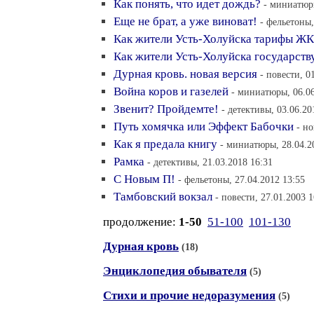
Как понять, что идет дождь?
- миниатюры
Еще не брат, а уже виноват!
- фельетоны,
Как жители Усть-Холуйска тарифы Ж
Как жители Усть-Холуйска государств
Дурная кровь. новая версия
- повести, 0
Война коров и газелей
- миниатюры, 06.06
Звенит? Пройдемте!
- детективы, 03.06.20
Путь хомячка или Эффект Бабочки
- но
Как я предала книгу
- миниатюры, 28.04.2
Рамка
- детективы, 21.03.2018 16:31
С Новым П!
- фельетоны, 27.04.2012 13:55
Тамбовский вокзал
- повести, 27.01.2003 1
продолжение:
1-50
51-100
101-130
Дурная кровь
(18)
Энциклопедия обывателя
(5)
Стихи и прочие недоразумения
(5)