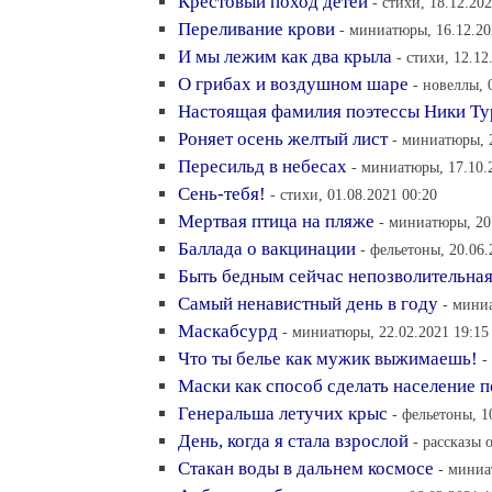
Крестовый поход детей
- стихи, 18.12.20
Переливание крови
- миниатюры, 16.12.20
И мы лежим как два крыла
- стихи, 12.12
О грибах и воздушном шаре
- новеллы, 
Настоящая фамилия поэтессы Ники Т
Роняет осень желтый лист
- миниатюры, 2
Пересильд в небесах
- миниатюры, 17.10.
Сень-тебя!
- стихи, 01.08.2021 00:20
Мертвая птица на пляже
- миниатюры, 20
Баллада о вакцинации
- фельетоны, 20.06.
Быть бедным сейчас непозволительна
Самый ненавистный день в году
- мини
Маскабсурд
- миниатюры, 22.02.2021 19:15
Что ты белье как мужик выжимаешь!
-
Маски как способ сделать население
Генеральша летучих крыс
- фельетоны, 1
День, когда я стала взрослой
- рассказы 
Стакан воды в дальнем космосе
- миниа