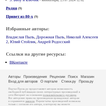
- миниатюры, 25.07.2024 12:02
Родня
(9)
Привет из 80-х
(9)
Избранные авторы:
Владислав Пыль
,
Дорожная Пыль
,
Николай Алексеев
2
,
Юлий Стойлик
,
Андрей Родосский
Ссылки на другие ресурсы:
ВКонтакте
Авторы
Произведения
Рецензии
Поиск
Магазин
Вход для авторов
О портале
Стихи.ру
Проза.ру
Портал Проза.ру предоставляет авторам возможность
свободной публикации своих литературных произведений в
сети Интернет на основании
пользовательского договора
.
Все авторские права на произведения принадлежат авторам
и охраняются
законом
. Перепечатка произведений возможна
только с согласия его автора, к которому вы можете