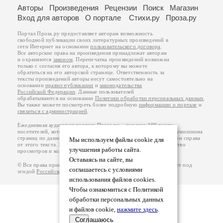
Авторы
Произведения
Рецензии
Поиск
Магазин
Вход для авторов
О портале
Стихи.ру
Проза.ру
Портал Проза.ру предоставляет авторам возможность
свободной публикации своих литературных произведений в
сети Интернет на основании
пользовательского договора
.
Все авторские права на произведения принадлежат авторам
и охраняются
законом
. Перепечатка произведений возможна
только с согласия его автора, к которому вы можете
обратиться на его авторской странице. Ответственность за
тексты произведений авторы несут самостоятельно на
основании
правил публикации
и
законодательства
Российской Федерации
. Данные пользователей
обрабатываются на основании
Политики обработки персональных данных
.
Вы также можете посмотреть более подробную
информацию о портале
и
связаться с администрацией
.
Ежедневная аудитория портала Проза.ру – порядка 100 тысяч
посетителей, которые в общей сумме просматривают более полумиллиона
страниц по данным счетчика посещаемости, который расположен справа
Мы используем файлы cookie для
от этого текста. В каждой графе указано по две цифры: количество
улучшения работы сайта.
просмотров и количество посетителей.
Оставаясь на сайте, вы
© Все права принадлежат авторам, 2000-2026. Портал работает под
соглашаетесь с условиями
эгидой
Российского союза писателей
.
18+
использования файлов cookies.
Чтобы ознакомиться с Политикой
обработки персональных данных
и файлов cookie,
нажмите здесь
.
Соглашаюсь