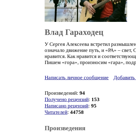
Влад Гараходец
У Сергея Алексеева встретил размышлени
означало движение путь, и «РА» – свет, 
нравится. Как нравится и соответствующе
Пишем «гора», произносим «гара», по
Написать личное сообщение
Добавить 
Произведений:
94
Получено рецензий
:
153
Написано рецензий
:
95
Читателей
:
44758
Произведения