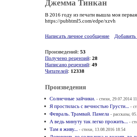
Джемма Тинкан
В 2016 году из печати вышла моя первая
https://pubhtml5.com/edpe/xzvh
Написать личное сообщение
Добавить 
Произведений:
53
Получено рецензий
:
28
Написано рецензий
:
49
Читателей
:
12338
Произведения
Солнечные зайчики.
- стихи, 29.07.2014 11
Я простилась с вечностью Грусти...
- с
Февраль. Трамвай. Памела
- рассказы, 05
А ведь минуту так легко прожить...
- ст
Там я живу...
- стихи, 13.08.2016 18:54
Дотерпеть до солнышка и дожить до д