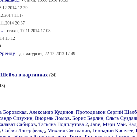
- стихи, 13.08.2016 18:39
7.12.2014 12:29
12.2014 11:17
.11.2014 20:37
..
- стихи, 17.11.2014 17:08
014 15:12
9
 Фрейду
- драматургия, 22.12.2013 17:49
-Шейха в картинках
(24)
13)
а Боровская
,
Александр Кудинов
,
Протодиакон Сергий Шалб
сандр Сизухин
,
Виорэль Ломов
,
Борис Берлин
,
Ольга Суздал
Салават Сабиров
,
Татьяна Подплутова 2
,
Jane
,
Мэри Мэй
,
Вад
,
София Лагерфельд
,
Михаил Светланин
,
Геннадий Киселев
,
новец
,
Наталья Рахматуллаева
,
Тихон Тардиградов
,
Димиози