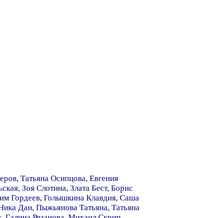
еров
,
Татьяна Осипцова
,
Евгения
ьская
,
Зоя Слотина
,
Злата Бест
,
Борис
им Гордеев
,
Голышкина Клавдия
,
Саша
Ника Дан
,
Пыжьянова Татьяна
,
Татьяна
с
,
Галина Рязанова
,
Михаил Скрип
,