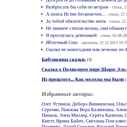
Разбросать бы себя по ветрам
- стихи, 2
А поиск Истин бесконечен...
- стихи, 27.
За тобой обязательство жить
- стихи, 22
Не пишите стихов ночью, они обманут.
Я проснулась девчонкой
- стихи, 02.08.2
Яблочный Спас
- рассказы, 22.12.2013 19:1
Сказка не новогодняя или лечение по
Бабушкины сказки.
(3)
Сказка о Подводном мире Шарм-Эль
Из прошлого... Как молоды мы были
(
Избранные авторы:
Олег Устинов
,
Дебора Вишневская
,
Ольг
Серенко
,
Павлова Вера Калиновна
,
Алек
Пинаев
,
Элем Миллер
,
Серёга Капитан
,
Кметт
,
Ирина Бабич
,
Светлана Гонсалвес
Пашнева
,
Дарий Соколов
,
Василий Тихо