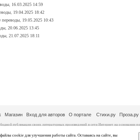
воды, 16.03.2025 14:59
еводы, 19.04.2025 18:42
 переводы, 19.05.2025 10:43
ды, 20.06.2025 13:45
оды, 21.07.2025 18:11
к
Магазин
Вход для авторов
О портале
Стихи.ру
Проза.ру
ободной публикации своих литературных произведений в сети Интернет на основании
по
ся
законом
. Перепечатка произведений возможна только с согласия его автора, к котором
ры несут самостоятельно на основании
правил публикации
и
законодательства Российско
айлы cookie для улучшения работы сайта. Оставаясь на сайте, вы
ональных данных
. Вы также можете посмотреть более подробную
информацию о портал