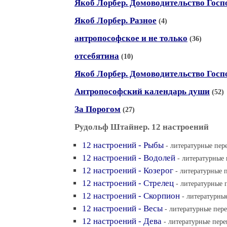
Якоб Лорбер. Домоводительство Госпо
Якоб Лорбер. Разное
(4)
антропософское и не только
(36)
отсебятина
(10)
Якоб Лорбер. Домоводительство Госпо
Антропософский календарь души
(52)
За Порогом
(27)
Рудольф Штайнер. 12 настроений
12 настроений - Рыбы
- литературные пере
12 настроений - Водолей
- литературные 
12 настроений - Козерог
- литературные п
12 настроений - Стрелец
- литературные 
12 настроений - Скорпион
- литературны
12 настроений - Весы
- литературные пере
12 настроений - Дева
- литературные пере