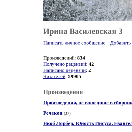
Ирина Василевская 3
Написать личное сообщение
Добавить 
Произведений:
834
Получено рецензий
:
42
Написано рецензий
:
2
Читателей
:
59905
Произведения
Произведения, не вошедшие в сборни
Речекон
(37)
Якоб Лорбер. Юность Иисуса. Еванге