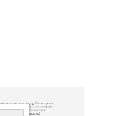
льзовательского договора
. Все авторские
у вы можете обратиться на его авторской
й Федерации
. Данные пользователей
е
и
связаться с администрацией
.