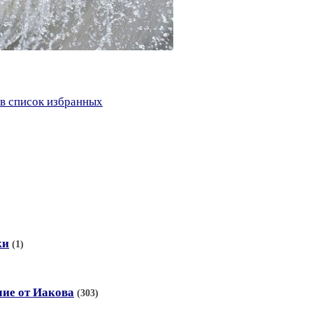
в список избранных
ки
(1)
лие от Иакова
(303)