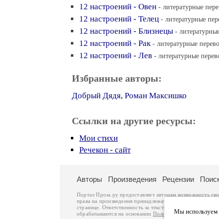
12 настроений - Овен
- литературные пере
12 настроений - Телец
- литературные пер
12 настроений - Близнецы
- литературные
12 настроений - Рак
- литературные перево
12 настроений - Лев
- литературные перев
Избранные авторы:
Добрый Дядя
,
Роман Максишко
Ссылки на другие ресурсы:
Мои стихи
Речекон - сайт
Авторы
Произведения
Рецензии
Поис
Портал Проза.ру предоставляет авторам возможность св
права на произведения принадлежат авторам и охраняют
странице. Ответственность за тексты произведений авто
Мы используем ф
обрабатываются на основании
Политики обработки перс