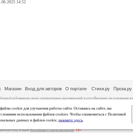
.06.2025 14:52
к
Магазин
Вход для авторов
О портале
Стихи.ру
Проза.ру
ободной публикации своих литературных произведений в сети Интернет на основании
по
ся
законом
. Перепечатка произведений возможна только с согласия его автора, к котором
ры несут самостоятельно на основании
правил публикации
и
законодательства Российско
айлы cookie для улучшения работы сайта. Оставаясь на сайте, вы
ональных данных
. Вы также можете посмотреть более подробную
информацию о портал
условиями использования файлов cookies. Чтобы ознакомиться с Политикой
тысяч посетителей, которые в общей сумме просматривают более полумиллиона страниц 
ональных данных и файлов cookie,
нажмите здесь
.
афе указано по две цифры: количество просмотров и количество посетителей.
работает под эгидой
Российского союза писателей
.
18+