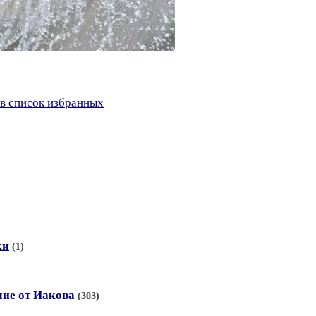
в список избранных
ки
(1)
лие от Иакова
(303)