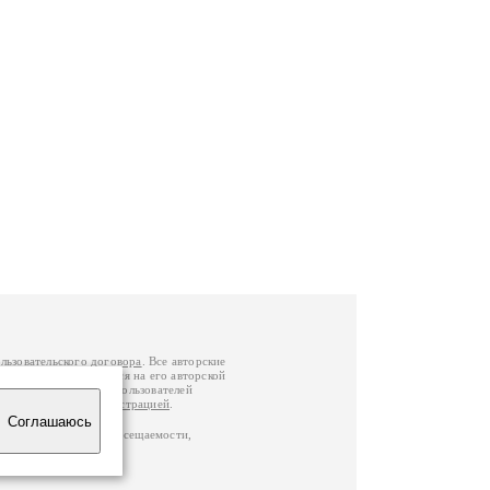
льзовательского договора
. Все авторские
у вы можете обратиться на его авторской
й Федерации
. Данные пользователей
е
и
связаться с администрацией
.
Соглашаюсь
по данным счетчика посещаемости,