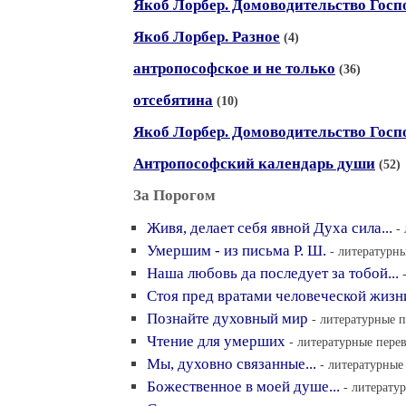
Якоб Лорбер. Домоводительство Госпо
Якоб Лорбер. Разное
(4)
антропософское и не только
(36)
отсебятина
(10)
Якоб Лорбер. Домоводительство Госпо
Антропософский календарь души
(52)
За Порогом
Живя, делает себя явной Духа сила...
-
Умершим - из письма Р. Ш.
- литературны
Наша любовь да последует за тобой...
Стоя пред вратами человеческой жизни
Познайте духовный мир
- литературные п
Чтение для умерших
- литературные перев
Мы, духовно связанные...
- литературные
Божественное в моей душе...
- литерату