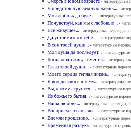
Смерть в юном возрасте
- литературные п
В предстоящую земную жизнь...
- лите
Моя любовь да будет...
- литературные пер
Почувствуй, как мы с любовью...
- лите
Все живущее...
- литературные переводы, 25
Да устремится к тебе...
- литературные пе
В сон твоей души...
- литературные перево
Моя душа да последует...
- литературные 
Когда люди живут вместе...
- литературны
Глаза твоей души...
- литературные перевод
Моего сердца теплая жизнь...
- литерату
Я вглядываюсь в тьму...
- литературные пе
Вы, к кому струится...
- литературные пере
Из божьего бытия...
- литературные перево
Наша любовь...
- литературные переводы, 2
Восприемлют ангелы...
- литературные пе
Внемли прошению...
- литературные перев
Временная разлука
- литературные перево