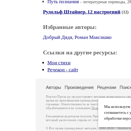
Путь познания
- литературные переводы, 28
Рудольф Штайнер. 12 настроений
(12)
Избранные авторы:
Добрый Дядя
,
Роман Максишко
Ссылки на другие ресурсы:
Мои стихи
Речекон - сайт
Авторы
Произведения
Рецензии
Поис
Портал Проза.ру предоставляет авторам возможность св
права на произведения принадлежат авторам и охраняют
странице. Ответственность за тексты произведений авто
Мы используем ф
обрабатываются на основании
Политики обработки перс
соглашаетесь с 
Ежедневная аудитория портала Проза.ру – порядка 100 
обработки перс
который расположен справа от этого текста. В каждой гр
© Все права принадлежат авторам, 2000-2026. Портал 