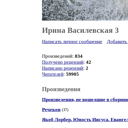
Ирина Василевская 3
Написать личное сообщение
Добавить 
Произведений:
834
Получено рецензий
:
42
Написано рецензий
:
2
Читателей
:
59905
Произведения
Произведения, не вошедшие в сборни
Речекон
(37)
Якоб Лорбер. Юность Иисуса. Еванге