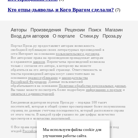
Кто отцы-дьяволы, и Кого Врагом сделали?
(7)
Авторы
Произведения
Рецензии
Поиск
Магазин
Вход для авторов
О портале
Стихи.ру
Проза.ру
Портал Проза.ру предоставляет авторам возможность
свободной публикации своих литературных произведений в
сети Интернет на основании
пользовательского договора
.
Все авторские права на произведения принадлежат авторам
и охраняются
законом
. Перепечатка произведений возможна
только с согласия его автора, к которому вы можете
обратиться на его авторской странице. Ответственность за
тексты произведений авторы несут самостоятельно на
основании
правил публикации
и
законодательства
Российской Федерации
. Данные пользователей
обрабатываются на основании
Политики обработки персональных данных
.
Вы также можете посмотреть более подробную
информацию о портале
и
связаться с администрацией
.
Ежедневная аудитория портала Проза.ру – порядка 100 тысяч
посетителей, которые в общей сумме просматривают более полумиллиона
страниц по данным счетчика посещаемости, который расположен справа
от этого текста. В каждой графе указано по две цифры: количество
просмотров и количество посетителей.
© Все права принадлежат авторам, 2000-2026. Портал работает под
Мы используем файлы cookie для
эгидой
Российского союза писателей
.
18+
улучшения работы сайта.