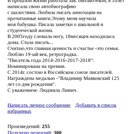
В прошлой жизни работала зав. библиотекой, в 10лет
написала свою автобиографию
с шалостями. Любила писать аннотации на
прочитанные книги.Этому меня научила
моя бабушка. Писала заметки о школьной и
студенческой жизни.
В 2005году сломала ногу, 18месяцев находилась
дома. Стала писать...
Считаю,что главная ценность и счастье -это семья.
Люблю 19-ый век, ретроградка.
"Писатель года 2014-2016-2017-2018":
Номинирована на премии.
С 2014г. состою в Российском союзе писателей.
Награждена медалью -"Владимир Маяковский 125
лет со дня рождения".
С уважением- Людмила Лимич.
Написать личное сообщение
Добавить в список
избранных
Произведений:
255
Получено рецензий
:
300