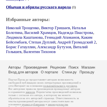
Обычаи и обряды русского народа
(1)
Избранные авторы:
Николай Трощенко
,
Виктор Гришаев
,
Наталья
Болотина
,
Василий Храмцов
,
Надежда Пиастрова
,
Людмила Каштанова
,
Геннадий Атаманов
,
Каким
Бейсембаев
,
Степан Дуплий
,
Андрей Громадский 2
,
Борис Гатауллин
,
Александр Бутузов
,
Виталий
Голышев
,
Валентин Тихонов
Авторы
Произведения
Рецензии
Поиск
Магазин
Вход для авторов
О портале
Стихи.ру
Проза.ру
Портал Проза.ру предоставляет авторам возможность
свободной публикации своих литературных произведений в
сети Интернет на основании
пользовательского договора
.
Все авторские права на произведения принадлежат авторам
и охраняются
законом
. Перепечатка произведений возможна
только с согласия его автора, к которому вы можете
обратиться на его авторской странице. Ответственность за
тексты произведений авторы несут самостоятельно на
основании
правил публикации
и
законодательства