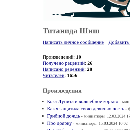
Титанида Шиш
Написать личное сообщение
Добавить 
Произведений:
10
Получено рецензий
:
26
Написано рецензий
:
28
Читателей
:
1656
Произведения
Коза Лупита и волшебное корыто
- мин
Как я защитила свою девичью честь
- 
Грибной дождь
- миниатюры, 12.03.2024 1
Про доярку
- миниатюры, 15.03.2024 10:02