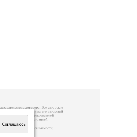
льзовательского договора
. Все авторские
у вы можете обратиться на его авторской
й Федерации
. Данные пользователей
е
и
связаться с администрацией
.
Соглашаюсь
по данным счетчика посещаемости,