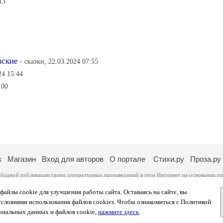
13
вские
- сказки, 22.03.2024 07:55
24 15:44
:00
к
Магазин
Вход для авторов
О портале
Стихи.ру
Проза.ру
ободной публикации своих литературных произведений в сети Интернет на основании
по
ся
законом
. Перепечатка произведений возможна только с согласия его автора, к котором
ры несут самостоятельно на основании
правил публикации
и
законодательства Российско
айлы cookie для улучшения работы сайта. Оставаясь на сайте, вы
ональных данных
. Вы также можете посмотреть более подробную
информацию о портал
условиями использования файлов cookies. Чтобы ознакомиться с Политикой
тысяч посетителей, которые в общей сумме просматривают более полумиллиона страниц 
ональных данных и файлов cookie,
нажмите здесь
.
афе указано по две цифры: количество просмотров и количество посетителей.