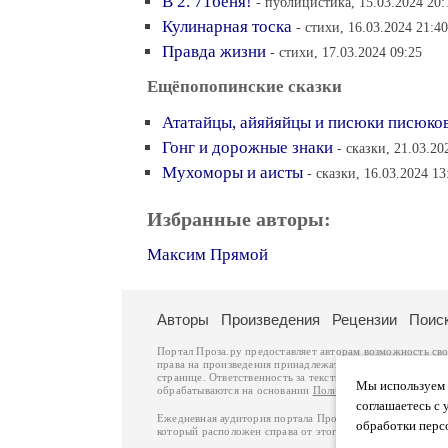
В 2. 71беня!
- публицистика, 15.03.2024 20:
Кулинарная тоска
- стихи, 16.03.2024 21:40
Правда жизни
- стихи, 17.03.2024 09:25
Ещёпопопинские сказки
Ататайцы, айяйяйцы и писюки писюко
Гонг и дорожные знаки
- сказки, 21.03.20
Мухоморы и аисты
- сказки, 16.03.2024 13
Избранные авторы:
Максим Прямой
Авторы
Произведения
Рецензии
Поис
Портал Проза.ру предоставляет авторам возможность св
права на произведения принадлежат авторам и охраняют
странице. Ответственность за тексты произведений авто
Мы используем ф
обрабатываются на основании
Политики обработки перс
соглашаетесь с 
Ежедневная аудитория портала Проза.ру – порядка 100 
обработки перс
который расположен справа от этого текста. В каждой гр