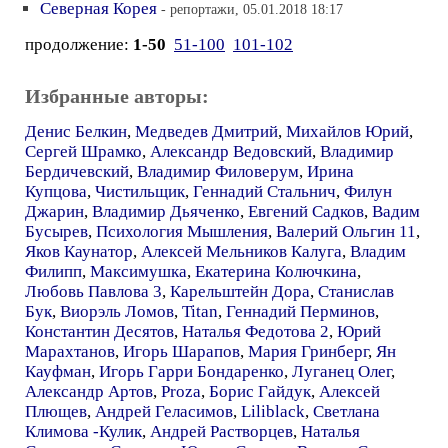
Северная Корея
- репортажи, 05.01.2018 18:17
продолжение:
1-50
51-100
101-102
Избранные авторы:
Денис Белкин
,
Медведев Дмитрий
,
Михайлов Юрий
,
Сергей Шрамко
,
Александр Ведовский
,
Владимир
Бердичевский
,
Владимир Филоверум
,
Ирина
Купцова
,
Чистильщик
,
Геннадий Стальнич
,
Филун
Джарин
,
Владимир Дьяченко
,
Евгений Садков
,
Вадим
Бусырев
,
Психология Мышления
,
Валерий Ольгин 11
,
Яков Каунатор
,
Алексей Мельников Калуга
,
Владим
Филипп
,
Максимушка
,
Екатерина Колючкина
,
Любовь Павлова 3
,
Карельштейн Дора
,
Станислав
Бук
,
Виорэль Ломов
,
Titan
,
Геннадий Перминов
,
Константин Десятов
,
Наталья Федотова 2
,
Юрий
Марахтанов
,
Игорь Шарапов
,
Мария Гринберг
,
Ян
Кауфман
,
Игорь Гарри Бондаренко
,
Луганец Олег
,
Александр Артов
,
Proza
,
Борис Гайдук
,
Алексей
Плющев
,
Андрей Геласимов
,
Liliblack
,
Светлана
Климова -Кулик
,
Андрей Растворцев
,
Наталья