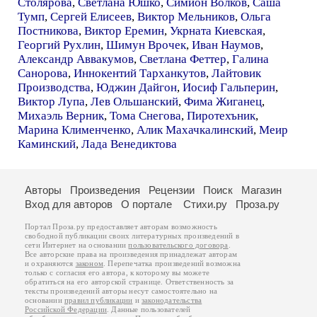
Столярова
,
Светлана Юшко
,
Симион Волков
,
Саша
Тумп
,
Сергей Елисеев
,
Виктор Мельников
,
Ольга
Постникова
,
Виктор Еремин
,
Укрната Киевская
,
Георгий Рухлин
,
Шимун Врочек
,
Иван Наумов
,
Александр Аввакумов
,
Светлана Феттер
,
Галина
Санорова
,
Иннокентий Тарханкутов
,
Лайтовик
Производства
,
Юджин Дайгон
,
Иосиф Гальперин
,
Виктор Лупа
,
Лев Ольшанский
,
Фима Жиганец
,
Михаэль Верник
,
Тома Снегова
,
Пиротехъник
,
Марина Клименченко
,
Алик Махачкалинский
,
Меир
Каминский
,
Лада Венедиктова
Авторы
Произведения
Рецензии
Поиск
Магазин
Вход для авторов
О портале
Стихи.ру
Проза.ру
Портал Проза.ру предоставляет авторам возможность
свободной публикации своих литературных произведений в
сети Интернет на основании
пользовательского договора
.
Все авторские права на произведения принадлежат авторам
и охраняются
законом
. Перепечатка произведений возможна
только с согласия его автора, к которому вы можете
обратиться на его авторской странице. Ответственность за
тексты произведений авторы несут самостоятельно на
основании
правил публикации
и
законодательства
Российской Федерации
. Данные пользователей