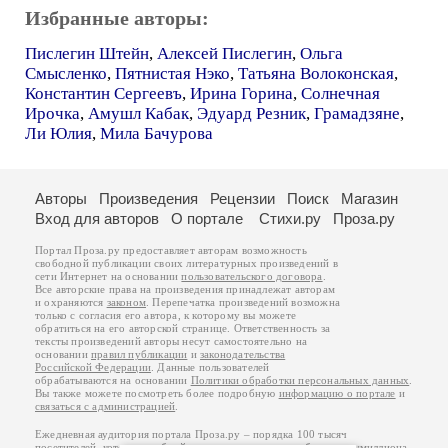
Избранные авторы:
Пислегин Штейн
,
Алексей Пислегин
,
Ольга
Смысленко
,
Пятнистая Нэко
,
Татьяна Волоконская
,
Константин Сергеевъ
,
Ирина Горина
,
Солнечная
Ирочка
,
Амушл Кабак
,
Эдуард Резник
,
Грамадзяне
,
Ли Юлия
,
Мила Бачурова
Авторы
Произведения
Рецензии
Поиск
Магазин
Вход для авторов
О портале
Стихи.ру
Проза.ру
Портал Проза.ру предоставляет авторам возможность
свободной публикации своих литературных произведений в
сети Интернет на основании
пользовательского договора
.
Все авторские права на произведения принадлежат авторам
и охраняются
законом
. Перепечатка произведений возможна
только с согласия его автора, к которому вы можете
обратиться на его авторской странице. Ответственность за
тексты произведений авторы несут самостоятельно на
основании
правил публикации
и
законодательства
Российской Федерации
. Данные пользователей
обрабатываются на основании
Политики обработки персональных данных
.
Вы также можете посмотреть более подробную
информацию о портале
и
связаться с администрацией
.
Ежедневная аудитория портала Проза.ру – порядка 100 тысяч
посетителей, которые в общей сумме просматривают более полумиллиона