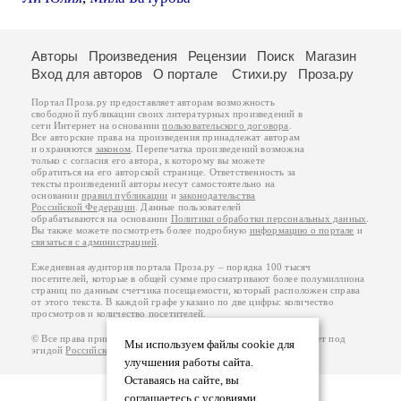
Авторы
Произведения
Рецензии
Поиск
Магазин
Вход для авторов
О портале
Стихи.ру
Проза.ру
Портал Проза.ру предоставляет авторам возможность
свободной публикации своих литературных произведений в
сети Интернет на основании
пользовательского договора
.
Все авторские права на произведения принадлежат авторам
и охраняются
законом
. Перепечатка произведений возможна
только с согласия его автора, к которому вы можете
обратиться на его авторской странице. Ответственность за
тексты произведений авторы несут самостоятельно на
основании
правил публикации
и
законодательства
Российской Федерации
. Данные пользователей
обрабатываются на основании
Политики обработки персональных данных
.
Вы также можете посмотреть более подробную
информацию о портале
и
связаться с администрацией
.
Ежедневная аудитория портала Проза.ру – порядка 100 тысяч
посетителей, которые в общей сумме просматривают более полумиллиона
страниц по данным счетчика посещаемости, который расположен справа
от этого текста. В каждой графе указано по две цифры: количество
просмотров и количество посетителей.
© Все права принадлежат авторам, 2000-2026. Портал работает под
Мы используем файлы cookie для
эгидой
Российского союза писателей
.
18+
улучшения работы сайта.
Оставаясь на сайте, вы
соглашаетесь с условиями