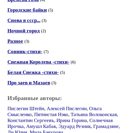
Городские байки
(5)
Снова в ссср...
(3)
Ночной город
(2)
Разное
(3)
Сонник-стихи-
(7)
Снежная Королева -стихи-
(6)
Белая Снежка -стихи-
(5)
Про заев и Мазаев
(3)
Избранные авторы:
Пислегин Штейн
,
Алексей Пислегин
,
Ольга
Смысленко
,
Пятнистая Нэко
,
Татьяна Волоконская
,
Константин Сергеевъ
,
Ирина Горина
,
Солнечная
Ирочка
,
Амушл Кабак
,
Эдуард Резник
,
Грамадзяне
,
Ли Юлия
,
Мила Бачурова