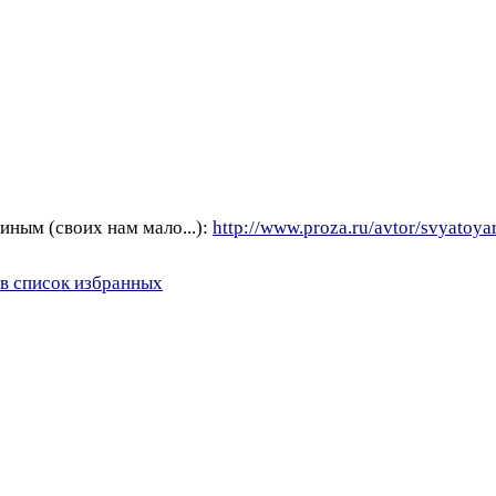
иным (своих нам мало...):
http://www.proza.ru/avtor/svyatoya
в список избранных