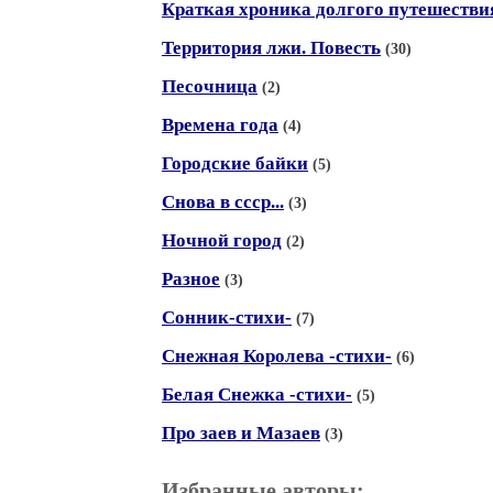
Краткая хроника долгого путешестви
Территория лжи. Повесть
(30)
Песочница
(2)
Времена года
(4)
Городские байки
(5)
Снова в ссср...
(3)
Ночной город
(2)
Разное
(3)
Сонник-стихи-
(7)
Снежная Королева -стихи-
(6)
Белая Снежка -стихи-
(5)
Про заев и Мазаев
(3)
Избранные авторы: