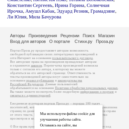
Константин Сергеевъ
,
Ирина Горина
,
Солнечная
Ирочка
,
Амушл Кабак
,
Эдуард Резник
,
Грамадзяне
,
Ли Юлия
,
Мила Бачурова
Авторы
Произведения
Рецензии
Поиск
Магазин
Вход для авторов
О портале
Стихи.ру
Проза.ру
Портал Проза.ру предоставляет авторам возможность
свободной публикации своих литературных произведений в
сети Интернет на основании
пользовательского договора
.
Все авторские права на произведения принадлежат авторам
и охраняются
законом
. Перепечатка произведений возможна
только с согласия его автора, к которому вы можете
обратиться на его авторской странице. Ответственность за
тексты произведений авторы несут самостоятельно на
основании
правил публикации
и
законодательства
Российской Федерации
. Данные пользователей
обрабатываются на основании
Политики обработки персональных данных
.
Вы также можете посмотреть более подробную
информацию о портале
и
связаться с администрацией
.
Ежедневная аудитория портала Проза.ру – порядка 100 тысяч
посетителей, которые в общей сумме просматривают более полумиллиона
страниц по данным счетчика посещаемости, который расположен справа
Мы используем файлы cookie для
от этого текста. В каждой графе указано по две цифры: количество
просмотров и количество посетителей.
улучшения работы сайта.
Оставаясь на сайте, вы
© Все права принадлежат авторам, 2000-2026. Портал работает под