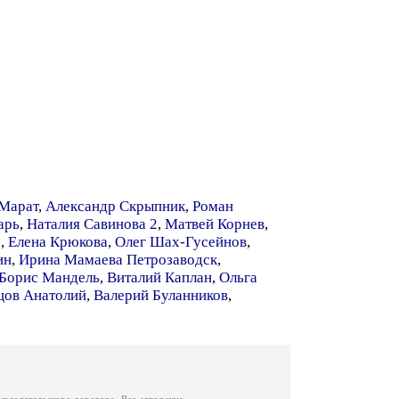
Марат
,
Александр Скрыпник
,
Роман
арь
,
Наталия Савинова 2
,
Матвей Корнев
,
ч
,
Елена Крюкова
,
Олег Шах-Гусейнов
,
ин
,
Ирина Мамаева Петрозаводск
,
Борис Мандель
,
Виталий Каплан
,
Ольга
цов Анатолий
,
Валерий Буланников
,