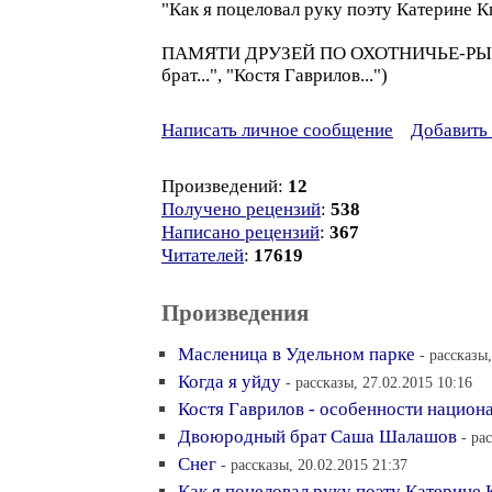
"Как я поцеловал руку поэту Катерине К
ПАМЯТИ ДРУЗЕЙ ПО ОХОТНИЧЬЕ-РЫБАЦК
брат...", "Костя Гаврилов...")
Написать личное сообщение
Добавить 
Произведений:
12
Получено рецензий
:
538
Написано рецензий
:
367
Читателей
:
17619
Произведения
Масленица в Удельном парке
- рассказы
Когда я уйду
- рассказы, 27.02.2015 10:16
Костя Гаврилов - особенности национ
Двоюродный брат Саша Шалашов
- ра
Снег
- рассказы, 20.02.2015 21:37
Как я поцеловал руку поэту Катерине