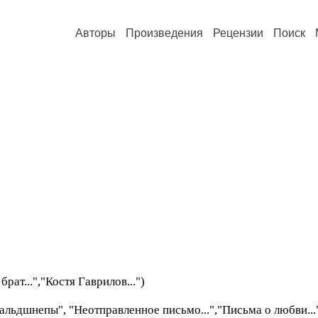
Авторы
Произведения
Рецензии
Поиск
т...","Костя Гаврилов...")
непы", "Неотправленное письмо...","Письма о любви...",