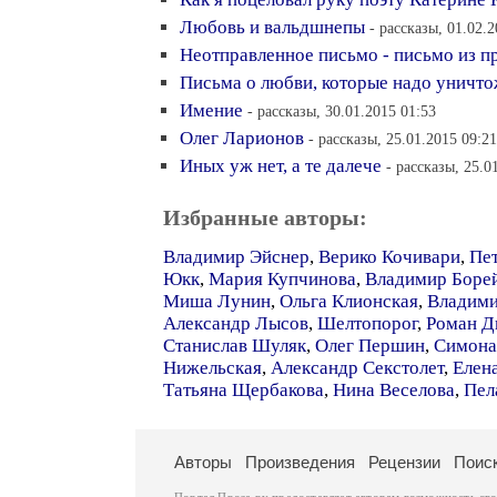
Любовь и вальдшнепы
- рассказы, 01.02.
Неотправленное письмо - письмо из 
Письма о любви, которые надо уничт
Имение
- рассказы, 30.01.2015 01:53
Олег Ларионов
- рассказы, 25.01.2015 09:21
Иных уж нет, а те далече
- рассказы, 25.0
Избранные авторы:
Владимир Эйснер
,
Верико Кочивари
,
Пе
Юкк
,
Мария Купчинова
,
Владимир Боре
Миша Лунин
,
Ольга Клионская
,
Владими
Александр Лысов
,
Шелтопорог
,
Роман Д
Станислав Шуляк
,
Олег Першин
,
Симона
Нижельская
,
Александр Секстолет
,
Елен
Татьяна Щербакова
,
Нина Веселова
,
Пел
Авторы
Произведения
Рецензии
Поис