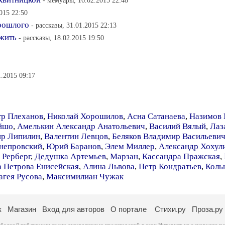
- мемуары, 16.02.2015 22:48
2015 22:50
прошлого
- рассказы, 31.01.2015 22:13
ожить
- рассказы, 18.02.2015 19:50
1.2015 09:17
тр Плеханов
,
Николай Хорошилов
,
Асна Сатанаева
,
Назимов 
йшо
,
Амелькин Александр Анатольевич
,
Василий Вялый
,
Лаз
р Липилин
,
Валентин Левцов
,
Беляков Владимир Васильеви
непровский
,
Юрий Баранов
,
Элем Миллер
,
Александр Хохул
 Рерберг
,
Дедушка Артемьев
,
Марзан
,
Кассандра Пражская
,
а Петрова Енисейская
,
Алина Львова
,
Петр Кондратьев
,
Коль
агея Русова
,
Максимилиан Чужак
к
Магазин
Вход для авторов
О портале
Стихи.ру
Проза.ру