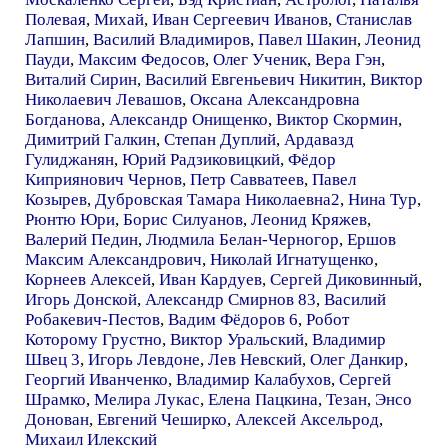
Полевая
,
Михай
,
Иван Сергеевич Иванов
,
Станислав
Лапшин
,
Василий Владимиров
,
Павел Шакин
,
Леонид
Пауди
,
Максим Федосов
,
Олег Ученик
,
Вера Гэн
,
Виталий Сирин
,
Василий Евгеньевич Никитин
,
Виктор
Николаевич Левашов
,
Оксана Александровна
Богданова
,
Александр Онищенко
,
Виктор Скормин
,
Димитрий Галкин
,
Степан Дуплий
,
Ардавазд
Гулиджанян
,
Юрий Радзиковицкий
,
Фёдор
Киприянович Чернов
,
Петр Савватеев
,
Павел
Козырев
,
Дубровская Тамара Николаевна2
,
Нина Тур
,
Рюнтю Юри
,
Борис Силуанов
,
Леонид Кряжев
,
Валерий Педин
,
Людмила Белан-Черногор
,
Ершов
Максим Александрович
,
Николай Игнатущенко
,
Корнеев Алексей
,
Иван Кардуев
,
Сергей Диковинный
,
Игорь Донской
,
Александр Смирнов 83
,
Василий
Робакевич-Пестов
,
Вадим Фёдоров 6
,
Робот
Которому Грустно
,
Виктор Уральский
,
Владимир
Швец 3
,
Игорь Левдоне
,
Лев Невский
,
Олег Данкир
,
Георгий Иванченко
,
Владимир Калабухов
,
Сергей
Шрамко
,
Мелира Лукас
,
Елена Пацкина
,
Тезан
,
Энсо
Донован
,
Евгений Чеширко
,
Алексей Аксельрод
,
Михаил Илекский