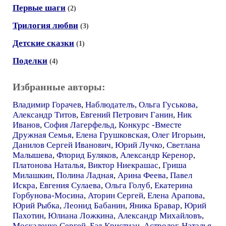
Первые шаги
(2)
Трилогия любви
(3)
Детские сказки
(1)
Поделки
(4)
Избранные авторы:
Владимир Горачев
,
Наблюдателъ
,
Ольга Гуськова
,
Александр Титов
,
Евгений Петрович Ганин
,
Ник
Иванов
,
София Лагерфельд
,
Конкурс -Вместе
Дружная Семья
,
Елена Грушковская
,
Олег Игорьин
,
Данилов Сергей Иванович
,
Юрий Лучко
,
Светлана
Малышева
,
Флорид Буляков
,
Александр Керенор
,
Платонова Наталья
,
Виктор Ниекрашас
,
Гриша
Милашкин
,
Полина Ладная
,
Арина Феева
,
Павел
Искра
,
Евгения Сулаева
,
Ольга Голуб
,
Екатерина
Горбунова-Мосина
,
Аторин Сергей
,
Елена Арапова
,
Юрий Рыбка
,
Леонид Бабанин
,
Яника Бравар
,
Юрий
Пахотин
,
Юлиана Ложкина
,
Александр Михайловъ
,
Москаленко Сергей
,
Бэд Кристиан
,
Астролог
,
Наталья