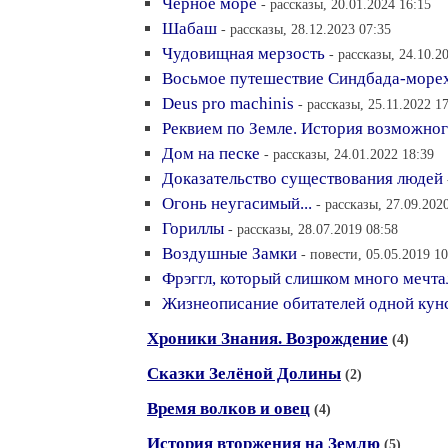
Чёрное море
- рассказы, 20.01.2024 16:15
Шабаш
- рассказы, 28.12.2023 07:35
Чудовищная мерзость
- рассказы, 24.10.2
Восьмое путешествие Синдбада-море
Deus pro machinis
- рассказы, 25.11.2022 1
Реквием по Земле. История возможно
Дом на песке
- рассказы, 24.01.2022 18:39
Доказательство существования людей
Огонь неугасимый...
- рассказы, 27.09.202
Гориллы
- рассказы, 28.07.2019 08:58
Воздушные Замки
- повести, 05.05.2019 10
Фрэггл, который слишком много мечта
Жизнеописание обитателей одной кун
Хроники Знания. Возрождение
(4)
Сказки Зелёной Долины
(2)
Время волков и овец
(4)
История вторжения на Землю
(5)