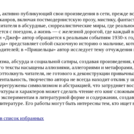
активно публикующий свои произведения в сети, прежде все
жанров, включая постмодернистскую прозу, мистику, фантас
итателя в абсурдные, сюрреалистические миры, где реальн
ется с поездом, а жизнь — с железной дорогой, где каждый в
и «Джеф» автор обращается к реальным событиям 1930-х год
да» представляет собой сказочную историю о мальчике, кот
одителей; в «Пришельцы» автор исследует тему отчуждения 
ма, абсурда и социальной сатиры, создавая произведения, 
го тексты насыщены аллюзиями, аллегориями и метафорами,
 оттолкнуть читателя, не готового к деконструкции привычн
нтальность, творчество автора не всегда находит отклик у
перегружены символизмом и абстракцией, что затрудняет вос
ктуры и характеров может сделать чтение его книг сложным
экспериментам в литературной форме и содержании, создав
тературе. Его работы могут быть интересны тем, кто ищет 
в список избранных