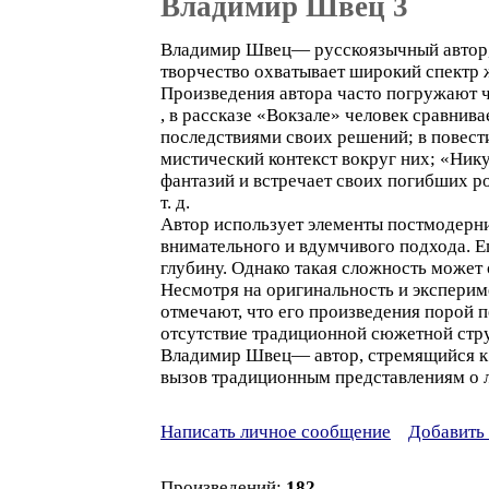
Владимир Швец 3
Владимир Швец— русскоязычный автор, 
творчество охватывает широкий спектр 
Произведения автора часто погружают ч
, в рассказе «Вокзале» человек сравнива
последствиями своих решений; в повест
мистический контекст вокруг них; «Нику
фантазий и встречает своих погибших р
т. д.
Автор использует элементы постмодерниз
внимательного и вдумчивого подхода. Е
глубину. Однако такая сложность может
Несмотря на оригинальность и экспериме
отмечают, что его произведения порой 
отсутствие традиционной сюжетной стру
Владимир Швец— автор, стремящийся к 
вызов традиционным представлениям о ли
Написать личное сообщение
Добавить 
Произведений:
182