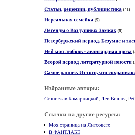
Статьи, рецензии, публицистика
(41)
Нереальная семейка
(5)
Легенды о Воздушных Замках
(9)
Петербуржский период. Безумие и эк
Heil моя любовь - авангардная проза
(
Второй период литературной юности
(
Самое раннее. Из того, что сохранило
Избранные авторы:
Станислав Комарницкий
,
Лев Вишня
,
Ре
Ссылки на другие ресурсы:
Моя страница на Литсовете
В ФАНТЛАБЕ