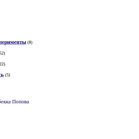
сперименты
(8)
52)
22)
сь
(5)
бекка Попова