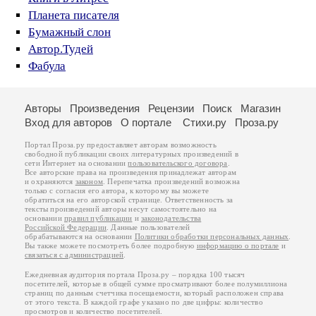
Планета писателя
Бумажный слон
Автор.Тудей
Фабула
Авторы
Произведения
Рецензии
Поиск
Магазин
Вход для авторов
О портале
Стихи.ру
Проза.ру
Портал Проза.ру предоставляет авторам возможность
свободной публикации своих литературных произведений в
сети Интернет на основании
пользовательского договора
.
Все авторские права на произведения принадлежат авторам
и охраняются
законом
. Перепечатка произведений возможна
только с согласия его автора, к которому вы можете
обратиться на его авторской странице. Ответственность за
тексты произведений авторы несут самостоятельно на
основании
правил публикации
и
законодательства
Российской Федерации
. Данные пользователей
обрабатываются на основании
Политики обработки персональных данных
.
Вы также можете посмотреть более подробную
информацию о портале
и
связаться с администрацией
.
Ежедневная аудитория портала Проза.ру – порядка 100 тысяч
посетителей, которые в общей сумме просматривают более полумиллиона
страниц по данным счетчика посещаемости, который расположен справа
от этого текста. В каждой графе указано по две цифры: количество
просмотров и количество посетителей.