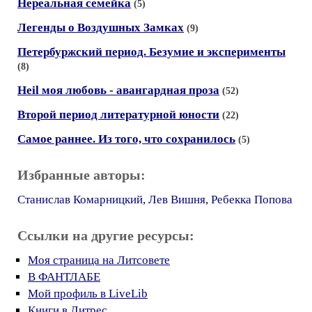
Нереальная семейка
(5)
Легенды о Воздушных Замках
(9)
Петербуржский период. Безумие и эксперименты
(8)
Heil моя любовь - авангардная проза
(52)
Второй период литературной юности
(22)
Самое раннее. Из того, что сохранилось
(5)
Избранные авторы:
Станислав Комарницкий
,
Лев Вишня
,
Ребекка Попова
Ссылки на другие ресурсы:
Моя страница на Литсовете
В ФАНТЛАБЕ
Мой профиль в LiveLib
Книги в Литрес