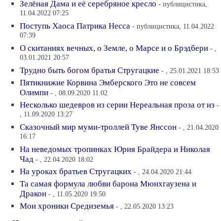
Зелёная Дама и её серебряное кресло
- публицистика,
11.04.2022 07:25
Поступь Хаоса Патрика Несса
- публицистика, 11.04.2022
07:39
О скитаниях вечных, о Земле, о Марсе и о Брэдбери
- ,
03.01.2021 20:57
Трудно быть богом братья Стругацкие
- , 25.01.2021 18:53
Пятикнижие Корвина Эмберского Это не совсем
Олимпи
- , 08.09.2020 11:02
Несколько шедевров из серии Нереальная проза от из
-
, 11.09.2020 13:27
Сказочный мир муми-троллей Туве Янссон
- , 21.04.2020
16:17
На неведомых тропинках Юрия Брайдера и Николая
Чад
- , 22.04.2020 18:02
На уроках братьев Стругацких
- , 24.04.2020 21:44
Та самая формула любви барона Мюнхгаузена и
Дракон
- , 11.05.2020 19:50
Мои хроники Средиземья
- , 22.05.2020 13:23