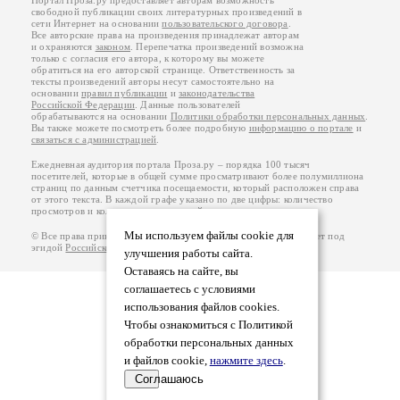
Портал Проза.ру предоставляет авторам возможность
свободной публикации своих литературных произведений в
сети Интернет на основании
пользовательского договора
.
Все авторские права на произведения принадлежат авторам
и охраняются
законом
. Перепечатка произведений возможна
только с согласия его автора, к которому вы можете
обратиться на его авторской странице. Ответственность за
тексты произведений авторы несут самостоятельно на
основании
правил публикации
и
законодательства
Российской Федерации
. Данные пользователей
обрабатываются на основании
Политики обработки персональных данных
.
Вы также можете посмотреть более подробную
информацию о портале
и
связаться с администрацией
.
Ежедневная аудитория портала Проза.ру – порядка 100 тысяч
посетителей, которые в общей сумме просматривают более полумиллиона
страниц по данным счетчика посещаемости, который расположен справа
от этого текста. В каждой графе указано по две цифры: количество
просмотров и количество посетителей.
Мы используем файлы cookie для
© Все права принадлежат авторам, 2000-2026. Портал работает под
эгидой
Российского союза писателей
.
18+
улучшения работы сайта.
Оставаясь на сайте, вы
соглашаетесь с условиями
использования файлов cookies.
Чтобы ознакомиться с Политикой
обработки персональных данных
и файлов cookie,
нажмите здесь
.
Соглашаюсь