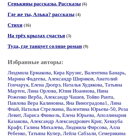
Сенькины рассказы. Рассказы
(6)
Где же ты, Алька? рассказы
(4)
Стихи
(16)
На трёх крылах счастья
(3)
Туда, где танцует солнце роман
(9)
Избранные авторы:
Людмила Ермакова
,
Кира Крузис
,
Валентина Банарь
,
Марина Фадеева
,
Александр Шириков
,
Анатолий
Гончарук
,
Елена Дюпрэ
,
Наталья Худякова
,
Татьяна
Мартен
,
Лина Орлова
,
Юлия Иоаннова
,
Нина
Роженко Верба
,
Александр Чашев
,
Тойво Ранта
,
Павлова Вера Калиновна
,
Яна Виноградова1
,
Лина
Флай
,
Наталья Стрелкина
,
Валентина Юрьева-50
,
Роза
Левит
,
Лариса Финкель
,
Елена Юрьева
,
Аполлинария
Казакова
,
Александр Александрович Криг
,
Хеккуба
Крафт
,
Галина Михалева
,
Людмила Фирсова
,
Алла
Ребенко
,
Татьяна Купер
,
Лейла Сабзали
,
Семерикина