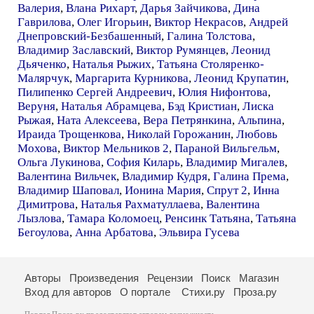
Валерия
,
Влана Рихарт
,
Дарья Зайчикова
,
Дина
Гаврилова
,
Олег Игорьин
,
Виктор Некрасов
,
Андрей
Днепровский-Безбашенный
,
Галина Толстова
,
Владимир Заславский
,
Виктор Румянцев
,
Леонид
Дьяченко
,
Наталья Рыжих
,
Татьяна Столяренко-
Малярчук
,
Маргарита Курникова
,
Леонид Крупатин
,
Пилипенко Сергей Андреевич
,
Юлия Нифонтова
,
Веруня
,
Наталья Абрамцева
,
Бэд Кристиан
,
Лиска
Рыжая
,
Ната Алексеева
,
Вера Петрянкина
,
Альпина
,
Ираида Трощенкова
,
Николай Горожанин
,
Любовь
Мохова
,
Виктор Мельников 2
,
Параной Вильгельм
,
Ольга Лукинова
,
София Киларь
,
Владимир Мигалев
,
Валентина Вильчек
,
Владимир Кудря
,
Галина Према
,
Владимир Шаповал
,
Ионина Мария
,
Спрут 2
,
Инна
Димитрова
,
Наталья Рахматуллаева
,
Валентина
Лызлова
,
Тамара Коломоец
,
Ренсинк Татьяна
,
Татьяна
Бегоулова
,
Анна Арбатова
,
Эльвира Гусева
Авторы
Произведения
Рецензии
Поиск
Магазин
Вход для авторов
О портале
Стихи.ру
Проза.ру