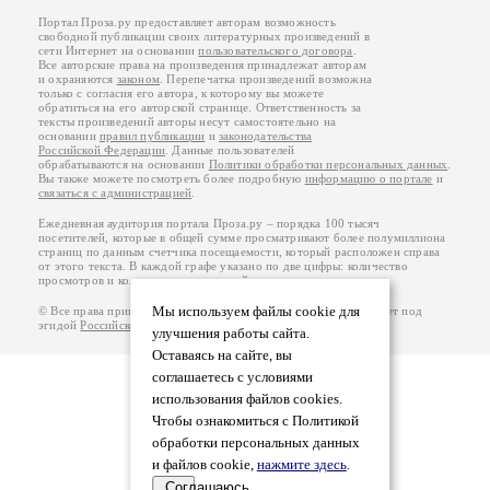
Портал Проза.ру предоставляет авторам возможность
свободной публикации своих литературных произведений в
сети Интернет на основании
пользовательского договора
.
Все авторские права на произведения принадлежат авторам
и охраняются
законом
. Перепечатка произведений возможна
только с согласия его автора, к которому вы можете
обратиться на его авторской странице. Ответственность за
тексты произведений авторы несут самостоятельно на
основании
правил публикации
и
законодательства
Российской Федерации
. Данные пользователей
обрабатываются на основании
Политики обработки персональных данных
.
Вы также можете посмотреть более подробную
информацию о портале
и
связаться с администрацией
.
Ежедневная аудитория портала Проза.ру – порядка 100 тысяч
посетителей, которые в общей сумме просматривают более полумиллиона
страниц по данным счетчика посещаемости, который расположен справа
от этого текста. В каждой графе указано по две цифры: количество
просмотров и количество посетителей.
Мы используем файлы cookie для
© Все права принадлежат авторам, 2000-2026. Портал работает под
эгидой
Российского союза писателей
.
18+
улучшения работы сайта.
Оставаясь на сайте, вы
соглашаетесь с условиями
использования файлов cookies.
Чтобы ознакомиться с Политикой
обработки персональных данных
и файлов cookie,
нажмите здесь
.
Соглашаюсь