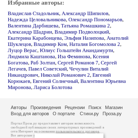
Избранные авторы:
Владислав Стадольник
,
Александр Шипилов
,
Надежда Целовальникова
,
Олександр Пономарьов
,
Валентина Дарбишева
,
Татьяна Ромашкина 2
,
Александр Шадрин
,
Владимир Подволоцкий
,
Екатерина Карабонцева
,
Эльфия Назипова
,
Анатолий
Шуклецов
,
Владимир Ком
,
Наталия Богомолова 2
,
Луцор Верас
,
Юлиус Гольштейн Анандамурти
,
Людмила Каштанова
,
Иза Феминова
,
Ксения
Богатова
,
Раб Золтан
,
Сергей Романов 7
,
Сергей
Легачев
,
Павел Советский
,
Чечулин Виталий
Никандрович
,
Николай Романович 2
,
Евгений
Корюкаев
,
Евгений Солнечный
,
Валентина Юрьевна
Миронова
,
Лариса Болотова
Авторы
Произведения
Рецензии
Поиск
Магазин
Вход для авторов
О портале
Стихи.ру
Проза.ру
Портал Проза.ру предоставляет авторам возможность
свободной публикации своих литературных произведений в
сети Интернет на основании
пользовательского договора
.
Все авторские права на произведения принадлежат авторам