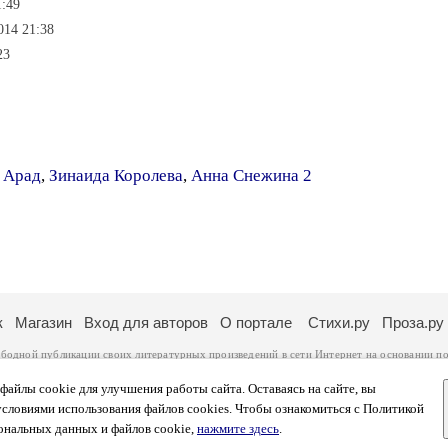
1:49
014 21:38
23
 Арад
,
Зинаида Королева
,
Анна Снежина 2
к
Магазин
Вход для авторов
О портале
Стихи.ру
Проза.ру
ободной публикации своих литературных произведений в сети Интернет на основании
по
ся
законом
. Перепечатка произведений возможна только с согласия его автора, к котором
ры несут самостоятельно на основании
правил публикации
и
законодательства Российско
айлы cookie для улучшения работы сайта. Оставаясь на сайте, вы
ональных данных
. Вы также можете посмотреть более подробную
информацию о портал
условиями использования файлов cookies. Чтобы ознакомиться с Политикой
тысяч посетителей, которые в общей сумме просматривают более полумиллиона страниц 
ональных данных и файлов cookie,
нажмите здесь
.
афе указано по две цифры: количество просмотров и количество посетителей.