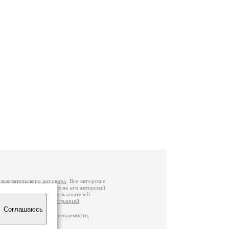
льзовательского договора
. Все авторские
у вы можете обратиться на его авторской
й Федерации
. Данные пользователей
е
и
связаться с администрацией
.
Соглашаюсь
по данным счетчика посещаемости,