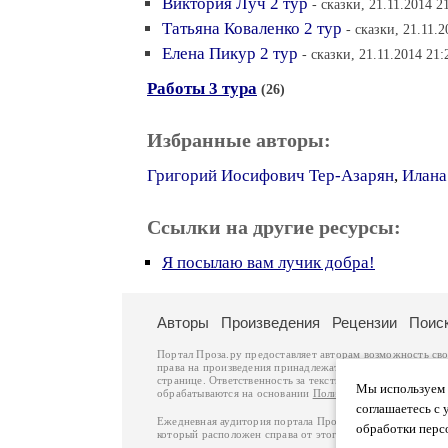
Виктория Луч 2 тур
- сказки, 21.11.2014 2
Татьяна Коваленко 2 тур
- сказки, 21.11.2
Елена Пикур 2 тур
- сказки, 21.11.2014 21:
Работы 3 тура
(26)
Избранные авторы:
Григорий Иосифович Тер-Азарян
,
Илана
Ссылки на другие ресурсы:
Я посылаю вам лучик добра!
Авторы
Произведения
Рецензии
Поис
Портал Проза.ру предоставляет авторам возможность св
права на произведения принадлежат авторам и охраняют
странице. Ответственность за тексты произведений авто
Мы используем ф
обрабатываются на основании
Политики обработки перс
соглашаетесь с 
Ежедневная аудитория портала Проза.ру – порядка 100 
обработки перс
который расположен справа от этого текста. В каждой гр