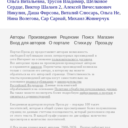
Ольга Витальевна
,
Трусов Владимир
,
Шёлковое
Сердце
,
Виктор Шалаев 2
,
Алексей Вячеславович
Никулин
,
Даша Фирсова
,
Виталий Слюсарь
,
Ольга Не
,
Нина Волегова
,
Сар Сарнай
,
Михаил Жовнерчук
Авторы
Произведения
Рецензии
Поиск
Магазин
Вход для авторов
О портале
Стихи.ру
Проза.ру
Портал Проза.ру предоставляет авторам возможность
свободной публикации своих литературных произведений в
сети Интернет на основании
пользовательского договора
.
Все авторские права на произведения принадлежат авторам
и охраняются
законом
. Перепечатка произведений возможна
только с согласия его автора, к которому вы можете
обратиться на его авторской странице. Ответственность за
тексты произведений авторы несут самостоятельно на
основании
правил публикации
и
законодательства
Российской Федерации
. Данные пользователей
обрабатываются на основании
Политики обработки персональных данных
.
Вы также можете посмотреть более подробную
информацию о портале
и
связаться с администрацией
.
Ежедневная аудитория портала Проза.ру – порядка 100 тысяч
посетителей, которые в общей сумме просматривают более полумиллиона
страниц по данным счетчика посещаемости, который расположен справа
от этого текста. В каждой графе указано по две цифры: количество
просмотров и количество посетителей.
© Все права принадлежат авторам, 2000-2026. Портал работает под