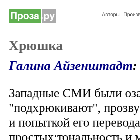
Авторы
Произ
Хрюшка
Галина Айзенштадт
:
Западные СМИ были оза
"подхрюкивают", прозв
и попыткой его перевода
простых:тональность и м