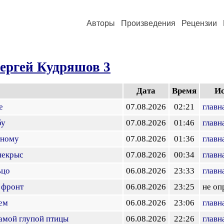
Авторы
Произведения
Рецензии
ергей Кудряшов 3
Дата
Время
И
е
07.08.2026
02:21
главн
бу
07.08.2026
01:46
главн
тному
07.08.2026
01:36
главн
шекрыс
07.08.2026
00:34
главн
ьцо
06.08.2026
23:33
главн
 фронт
06.08.2026
23:25
не оп
ем
06.08.2026
23:06
главн
амой глупой птицы
06.08.2026
22:26
главн