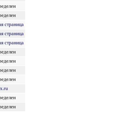
ределен
ределен
ая страница
ая страница
ая страница
ределен
ределен
ределен
ределен
x.ru
ределен
ределен