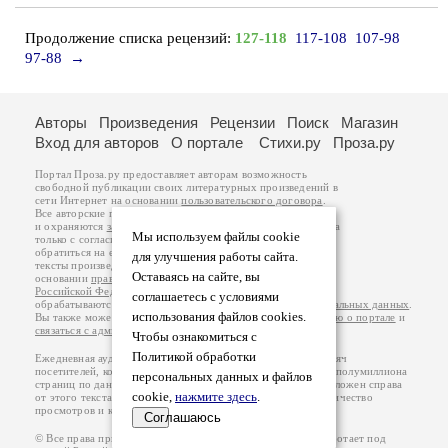
Продолжение списка рецензий:
127-118
117-108
107-98
97-88
→
Авторы
Произведения
Рецензии
Поиск
Магазин
Вход для авторов
О портале
Стихи.ру
Проза.ру
Портал Проза.ру предоставляет авторам возможность
свободной публикации своих литературных произведений в
сети Интернет на основании
пользовательского договора
.
Все авторские права на произведения принадлежат авторам
и охраняются
законом
. Перепечатка произведений возможна
Мы используем файлы cookie
только с согласия его автора, к которому вы можете
обратиться на его авторской странице. Ответственность за
для улучшения работы сайта.
тексты произведений авторы несут самостоятельно на
Оставаясь на сайте, вы
основании
правил публикации
и
законодательства
Российской Федерации
. Данные пользователей
соглашаетесь с условиями
обрабатываются на основании
Политики обработки персональных данных
.
использования файлов cookies.
Вы также можете посмотреть более подробную
информацию о портале
и
связаться с администрацией
.
Чтобы ознакомиться с
Политикой обработки
Ежедневная аудитория портала Проза.ру – порядка 100 тысяч
посетителей, которые в общей сумме просматривают более полумиллиона
персональных данных и файлов
страниц по данным счетчика посещаемости, который расположен справа
cookie,
нажмите здесь
.
от этого текста. В каждой графе указано по две цифры: количество
просмотров и количество посетителей.
Соглашаюсь
© Все права принадлежат авторам, 2000-2026. Портал работает под