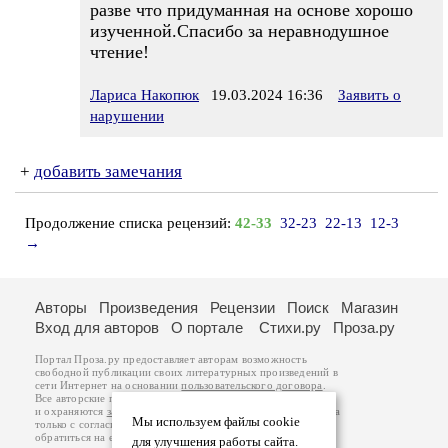
разве что придуманная на основе хорошо
изученной.Спасибо за неравнодушное
чтение!
Лариса Накопюк
19.03.2024 16:36
Заявить о
нарушении
+
добавить замечания
Продолжение списка рецензий:
42-33
32-23
22-13
12-3
→
Авторы
Произведения
Рецензии
Поиск
Магазин
Вход для авторов
О портале
Стихи.ру
Проза.ру
Портал Проза.ру предоставляет авторам возможность
свободной публикации своих литературных произведений в
сети Интернет на основании
пользовательского договора
.
Все авторские права на произведения принадлежат авторам
и охраняются
законом
. Перепечатка произведений возможна
Мы используем файлы cookie
только с согласия его автора, к которому вы можете
обратиться на его авторской странице. Ответственность за
для улучшения работы сайта.