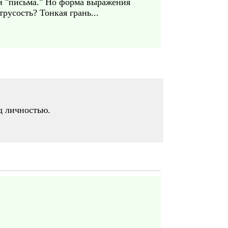
ши "письма." Но форма выражения
русость? Тонкая грань...
д личностью.