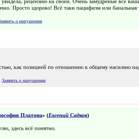
о увидела, рецензию на своей. Очень замудрёные все ва
чно. Просто здорово! Всё таки пацифизм или банальная т
Заявить о нарушении
стью, как позицией по отношению к общему насилию на
Заявить о нарушении
лософия Платона
» (
Евгений Садков
)
лю, здесь всё понятно.