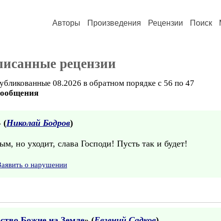
Авторы
Произведения
Рецензии
Поиск
писанные рецензии
убликованные 08.2026 в обратном порядке с 56 по 47
сообщения
 (
Николай Бодров
)
м, но уходит, слава Господи! Пусть так и будет!
Заявить о нарушении
ство Божие на Земле
» (
Евгений Садков
)