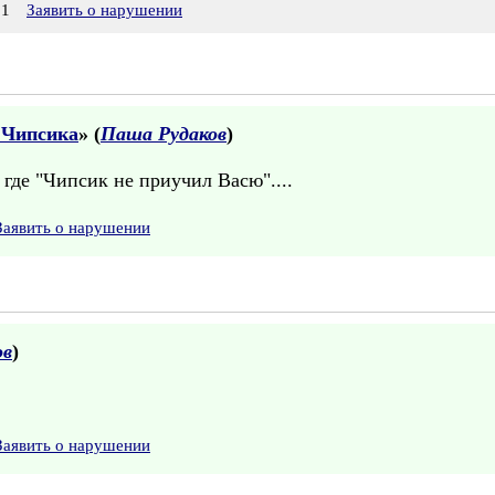
01
Заявить о нарушении
 Чипсика
» (
Паша Рудаков
)
где "Чипсик не приучил Васю"....
Заявить о нарушении
ов
)
Заявить о нарушении