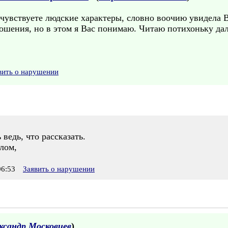
 чувствуете людские характеры, словно воочию увидела 
ошения, но в этом я Вас понимаю. Читаю потихоньку да
вить о нарушении
ведь, что рассказать.
лом,
6:53
Заявить о нарушении
ксандр Московцев
)