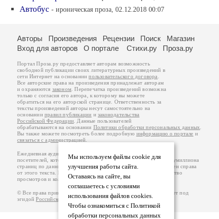
Автобус
- ироническая проза, 02.12.2018 00:07
Авторы
Произведения
Рецензии
Поиск
Магазин
Вход для авторов
О портале
Стихи.ру
Проза.ру
Портал Проза.ру предоставляет авторам возможность
свободной публикации своих литературных произведений в
сети Интернет на основании
пользовательского договора
.
Все авторские права на произведения принадлежат авторам
и охраняются
законом
. Перепечатка произведений возможна
только с согласия его автора, к которому вы можете
обратиться на его авторской странице. Ответственность за
тексты произведений авторы несут самостоятельно на
основании
правил публикации
и
законодательства
Российской Федерации
. Данные пользователей
обрабатываются на основании
Политики обработки персональных данных
.
Вы также можете посмотреть более подробную
информацию о портале
и
связаться с администрацией
.
Ежедневная аудитория портала Проза.ру – порядка 100 тысяч
Мы используем файлы cookie для
посетителей, которые в общей сумме просматривают более полумиллиона
улучшения работы сайта.
страниц по данным счетчика посещаемости, который расположен справа
от этого текста. В каждой графе указано по две цифры: количество
Оставаясь на сайте, вы
просмотров и количество посетителей.
соглашаетесь с условиями
© Все права принадлежат авторам, 2000-2026. Портал работает под
использования файлов cookies.
эгидой
Российского союза писателей
.
18+
Чтобы ознакомиться с Политикой
обработки персональных данных