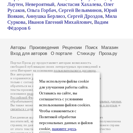
Лаутен
,
Невероятный
,
Анастасия Хахалева
,
Олег
Русаков
,
Ольга Горбач
,
Сергей Вельяминов
,
Юрий
Воякин
,
Аннушка Берлиоз
,
Сергей Дроздов
,
Мила
Суркова
,
Иванов Евгений Михайлович
,
Вадим
Фёдоров 6
Авторы
Произведения
Рецензии
Поиск
Магазин
Вход для авторов
О портале
Стихи.ру
Проза.ру
Портал Проза.ру предоставляет авторам возможность
свободной публикации своих литературных произведений в
сети Интернет на основании
пользовательского договора
.
Все авторские права на произведения принадлежат авторам
и охраняются
законом
. Перепечатка произведений возможна
Мы используем файлы cookie
только с согласия его автора, к которому вы можете
обратиться на его авторской странице. Ответственность за
для улучшения работы сайта.
тексты произведений авторы несут самостоятельно на
Оставаясь на сайте, вы
основании
правил публикации
и
законодательства
Российской Федерации
. Данные пользователей
соглашаетесь с условиями
обрабатываются на основании
Политики обработки персональных данных
.
использования файлов cookies.
Вы также можете посмотреть более подробную
информацию о портале
и
связаться с администрацией
.
Чтобы ознакомиться с
Политикой обработки
Ежедневная аудитория портала Проза.ру – порядка 100 тысяч
посетителей, которые в общей сумме просматривают более полумиллиона
персональных данных и файлов
страниц по данным счетчика посещаемости, который расположен справа
cookie,
нажмите здесь
.
от этого текста. В каждой графе указано по две цифры: количество
просмотров и количество посетителей.