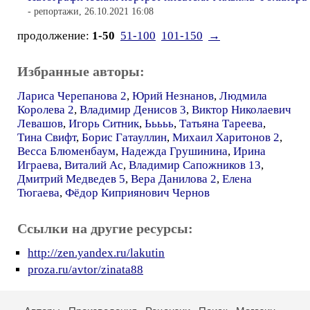
- репортажи, 26.10.2021 16:08
продолжение:
1-50
51-100
101-150
→
Избранные авторы:
Лариса Черепанова 2
,
Юрий Незнанов
,
Людмила
Королева 2
,
Владимир Денисов 3
,
Виктор Николаевич
Левашов
,
Игорь Ситник
,
Ььььь
,
Татьяна Тареева
,
Тина Свифт
,
Борис Гатауллин
,
Михаил Харитонов 2
,
Весса Блюменбаум
,
Надежда Грушинина
,
Ирина
Играева
,
Виталий Ас
,
Владимир Сапожников 13
,
Дмитрий Медведев 5
,
Вера Данилова 2
,
Елена
Тюгаева
,
Фёдор Киприянович Чернов
Ссылки на другие ресурсы:
http://zen.yandex.ru/lakutin
proza.ru/avtor/zinata88