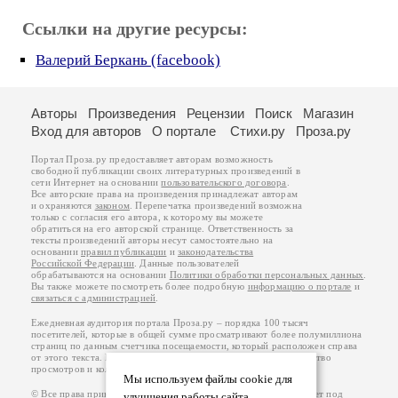
Ссылки на другие ресурсы:
Валерий Беркань (facebook)
Авторы
Произведения
Рецензии
Поиск
Магазин
Вход для авторов
О портале
Стихи.ру
Проза.ру
Портал Проза.ру предоставляет авторам возможность
свободной публикации своих литературных произведений в
сети Интернет на основании
пользовательского договора
.
Все авторские права на произведения принадлежат авторам
и охраняются
законом
. Перепечатка произведений возможна
только с согласия его автора, к которому вы можете
обратиться на его авторской странице. Ответственность за
тексты произведений авторы несут самостоятельно на
основании
правил публикации
и
законодательства
Российской Федерации
. Данные пользователей
обрабатываются на основании
Политики обработки персональных данных
.
Вы также можете посмотреть более подробную
информацию о портале
и
связаться с администрацией
.
Ежедневная аудитория портала Проза.ру – порядка 100 тысяч
посетителей, которые в общей сумме просматривают более полумиллиона
страниц по данным счетчика посещаемости, который расположен справа
от этого текста. В каждой графе указано по две цифры: количество
просмотров и количество посетителей.
Мы используем файлы cookie для
© Все права принадлежат авторам, 2000-2026. Портал работает под
улучшения работы сайта.