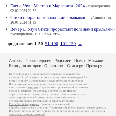
Елена Узун. Мастер и Маргарита -2024
- публицистика,
02.02.2024 22:52
Стихи прорастают вольными крыльями
- публицистика,
26.01.2024 11:15
Вечер Е. Узун Стихи прорастают вольными крыльями
-
публицистика, 19.01.2024 19:57
продолжение:
1-50
51-100
101-150
→
Авторы
Произведения
Рецензии
Поиск
Магазин
Вход для авторов
О портале
Стихи.ру
Проза.ру
Портал Проза.ру предоставляет авторам возможность
свободной публикации своих литературных произведений в
сети Интернет на основании
пользовательского договора
.
Все авторские права на произведения принадлежат авторам
и охраняются
законом
. Перепечатка произведений возможна
только с согласия его автора, к которому вы можете
обратиться на его авторской странице. Ответственность за
тексты произведений авторы несут самостоятельно на
основании
правил публикации
и
законодательства
Российской Федерации
. Данные пользователей
обрабатываются на основании
Политики обработки персональных данных
.
Вы также можете посмотреть более подробную
информацию о портале
и
связаться с администрацией
.