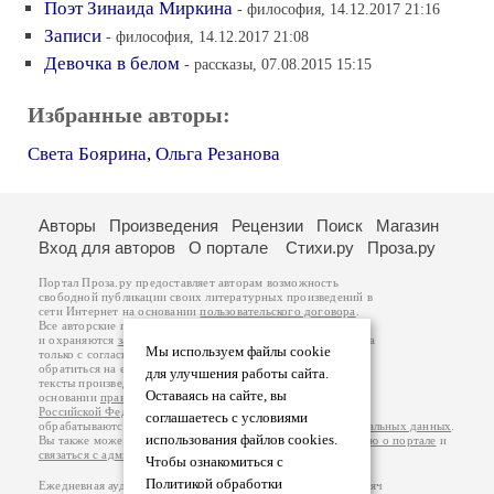
Поэт Зинаида Миркина
- философия, 14.12.2017 21:16
Записи
- философия, 14.12.2017 21:08
Девочка в белом
- рассказы, 07.08.2015 15:15
Избранные авторы:
Света Боярина
,
Ольга Резанова
Авторы
Произведения
Рецензии
Поиск
Магазин
Вход для авторов
О портале
Стихи.ру
Проза.ру
Портал Проза.ру предоставляет авторам возможность
свободной публикации своих литературных произведений в
сети Интернет на основании
пользовательского договора
.
Все авторские права на произведения принадлежат авторам
и охраняются
законом
. Перепечатка произведений возможна
Мы используем файлы cookie
только с согласия его автора, к которому вы можете
обратиться на его авторской странице. Ответственность за
для улучшения работы сайта.
тексты произведений авторы несут самостоятельно на
Оставаясь на сайте, вы
основании
правил публикации
и
законодательства
Российской Федерации
. Данные пользователей
соглашаетесь с условиями
обрабатываются на основании
Политики обработки персональных данных
.
использования файлов cookies.
Вы также можете посмотреть более подробную
информацию о портале
и
связаться с администрацией
.
Чтобы ознакомиться с
Политикой обработки
Ежедневная аудитория портала Проза.ру – порядка 100 тысяч