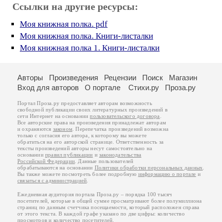
Ссылки на другие ресурсы:
Моя книжная полка. pdf
Моя книжная полка. Книги-листалки
Моя книжная полка 1. Книги-листалки
Авторы
Произведения
Рецензии
Поиск
Магазин
Вход для авторов
О портале
Стихи.ру
Проза.ру
Портал Проза.ру предоставляет авторам возможность
свободной публикации своих литературных произведений в
сети Интернет на основании
пользовательского договора
.
Все авторские права на произведения принадлежат авторам
и охраняются
законом
. Перепечатка произведений возможна
только с согласия его автора, к которому вы можете
обратиться на его авторской странице. Ответственность за
тексты произведений авторы несут самостоятельно на
основании
правил публикации
и
законодательства
Российской Федерации
. Данные пользователей
обрабатываются на основании
Политики обработки персональных данных
.
Вы также можете посмотреть более подробную
информацию о портале
и
связаться с администрацией
.
Ежедневная аудитория портала Проза.ру – порядка 100 тысяч
посетителей, которые в общей сумме просматривают более полумиллиона
страниц по данным счетчика посещаемости, который расположен справа
от этого текста. В каждой графе указано по две цифры: количество
просмотров и количество посетителей.