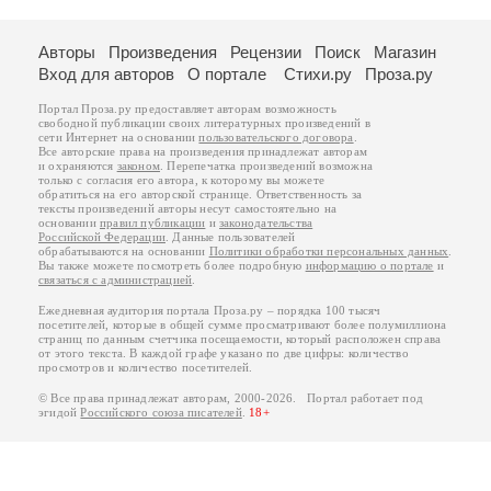
Авторы
Произведения
Рецензии
Поиск
Магазин
Вход для авторов
О портале
Стихи.ру
Проза.ру
Портал Проза.ру предоставляет авторам возможность
свободной публикации своих литературных произведений в
сети Интернет на основании
пользовательского договора
.
Все авторские права на произведения принадлежат авторам
и охраняются
законом
. Перепечатка произведений возможна
только с согласия его автора, к которому вы можете
обратиться на его авторской странице. Ответственность за
тексты произведений авторы несут самостоятельно на
основании
правил публикации
и
законодательства
Российской Федерации
. Данные пользователей
обрабатываются на основании
Политики обработки персональных данных
.
Вы также можете посмотреть более подробную
информацию о портале
и
связаться с администрацией
.
Ежедневная аудитория портала Проза.ру – порядка 100 тысяч
посетителей, которые в общей сумме просматривают более полумиллиона
страниц по данным счетчика посещаемости, который расположен справа
от этого текста. В каждой графе указано по две цифры: количество
просмотров и количество посетителей.
© Все права принадлежат авторам, 2000-2026. Портал работает под
эгидой
Российского союза писателей
.
18+